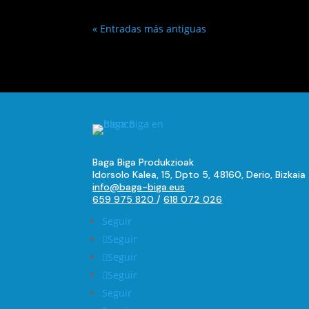
« Entradas más antiguas
Baga Biga Produkzioak
Idorsolo Kalea, 15, Dpto 5, 48160, Derio, Bizkaia
info@baga-biga.eus
659 975 820
/
618 072 026
Seguir
Seguir
Seguir
Seguir
Seguir