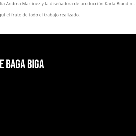
afía Andrea Martínez y la diseñadora de producción Karla Biondini.
uí el fruto de todo el trabajo realizado.
e Baga Biga