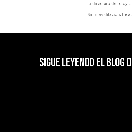
la directora de fotogr
Sin más dilación, he aq
Sigue leyendo el blog d