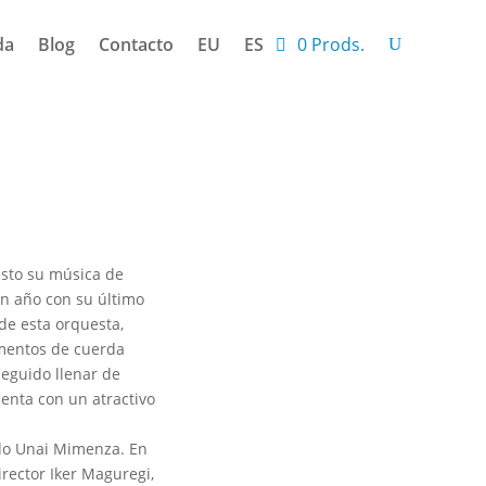
da
Blog
Contacto
EU
ES
0 Prods.
esto su música de
un año con su último
de esta orquesta,
umentos de cuerda
seguido llenar de
enta con un atractivo
nido Unai Mimenza. En
irector Iker Maguregi,