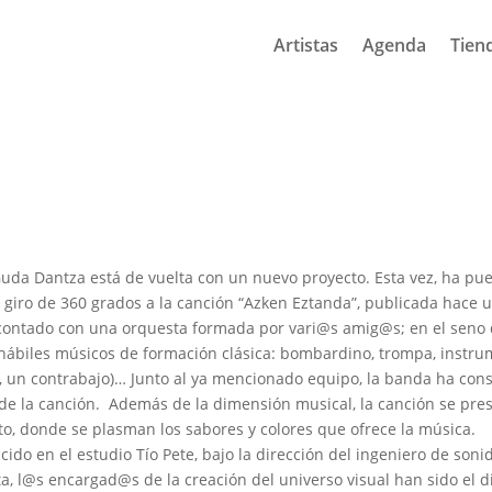
Artistas
Agenda
Tien
Guda Dantza está de vuelta con un nuevo proyecto. Esta vez, ha pu
 giro de 360 grados a la canción “Azken Eztanda”, publicada hace 
 contado con una orquesta formada por vari@s amig@s; en el seno 
ábiles músicos de formación clásica: bombardino, trompa, instr
los, un contrabajo)… Junto al ya mencionado equipo, la banda ha con
 de la canción. Además de la dimensión musical, la canción se pres
to, donde se plasman los sabores y colores que ofrece la música.
cido en el estudio Tío Pete, bajo la dirección del ingeniero de so
ta, l@s encargad@s de la creación del universo visual han sido el d