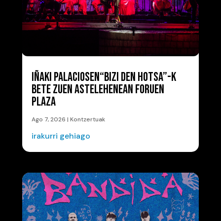
IÑAKI PALACIOSEN“BIZI DEN HOTSA”-K
BETE ZUEN ASTELEHENEAN FORUEN
PLAZA
Ago 7, 2026
|
Kontzertuak
irakurri gehiago