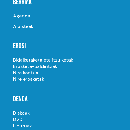
BERRIAK
Agenda
Albisteak
EROSI
Bidalketaketa eta itzulketak
Erosketa-baldintzak
Nire kontua
Nire erosketak
DENDA
Diskoak
DVD
Liburuak