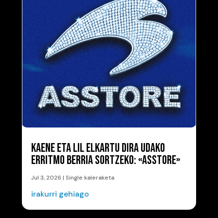
KAENE ETA LIL ELKARTU DIRA UDAKO
ERRITMO BERRIA SORTZEKO: «ASSTORE»
Jul 3, 2026
|
Single kaleraketa
irakurri gehiago