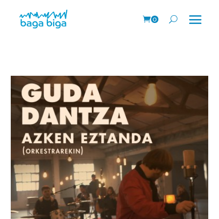
0
prodk