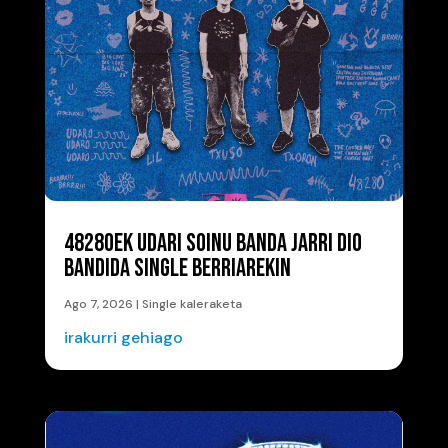
48280EK UDARI SOINU BANDA JARRI DIO
BANDIDA SINGLE BERRIAREKIN
Ago 7, 2026
|
Single kaleraketa
irakurri gehiago