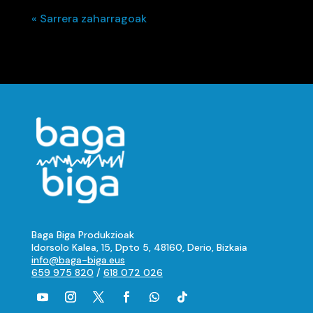
« Sarrera zaharragoak
Baga Biga Produkzioak
Idorsolo Kalea, 15, Dpto 5, 48160, Derio, Bizkaia
info@baga-biga.eus
659 975 820
/
618 072 026