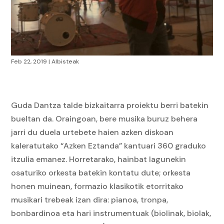
Feb 22, 2019
|
Albisteak
Guda Dantza talde bizkaitarra proiektu berri batekin
bueltan da. Oraingoan, bere musika buruz behera
jarri du duela urtebete haien azken diskoan
kaleratutako “Azken Eztanda” kantuari 360 graduko
itzulia emanez. Horretarako, hainbat lagunekin
osaturiko orkesta batekin kontatu dute; orkesta
honen muinean, formazio klasikotik etorritako
musikari trebeak izan dira: pianoa, tronpa,
bonbardinoa eta hari instrumentuak (biolinak, biolak,