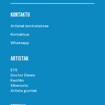
KONTAKTU
Artistak kontratatzea
Kontaktua
Whatsapp
ARTISTAK
ETS
Doctor Deseo
Kaotiko
Xiberoots
Artista guztiak