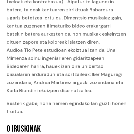
txeloak eta kontrabaxua)… Aipaturiko lagunekin
batera, taldeak kantuaren zirrikituak ñabardura
ugariz betetzea lortu du. Dimentsio musikalaz gain,
kantua zuzenean filmaturiko bideo erakargarri
batekin batera aurkezten da, non musikak eskeintzen
dituen zapore eta koloreak islatzen diren.
Audioa Tío Pete estudioan ekoiztua izan da, Unai
Mimenza soinu ingeniariaren gidaritzapean.
Bideoaren harira, hauek izan dira unibertso
bisualaren arduradun eta sortzaileak: Iker Maguregi
zuzendaria, Andrea Martinez argazki zuzendaria eta
Karla Biondini ekoizpen diseinatzailea.
Besterik gabe, hona hemen egindako lan guzti honen
fruitua.
0 IRUSKINAK