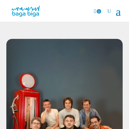
0
Prods.