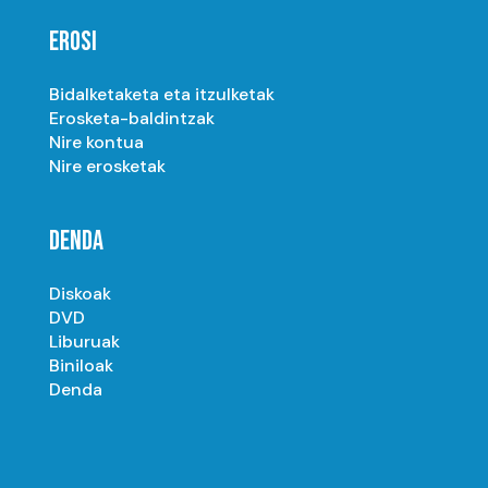
EROSI
Bidalketaketa eta itzulketak
Erosketa-baldintzak
Nire kontua
Nire erosketak
DENDA
Diskoak
DVD
Liburuak
Biniloak
Denda