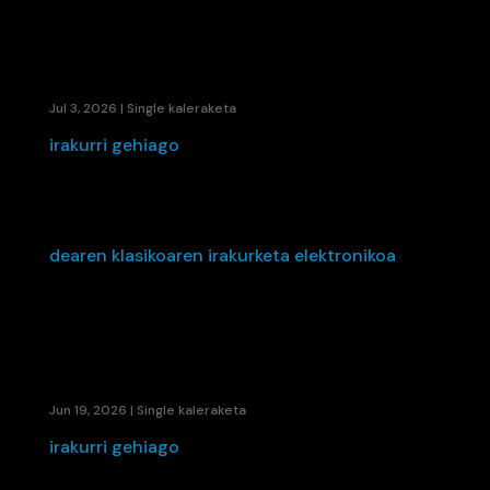
KAENE ETA LIL ELKARTU DIRA UDAKO ERRITMO
BERRIA SORTZEKO: «ASSTORE»
Jul 3, 2026
|
Single kaleraketa
irakurri gehiago
HEITXI-K «IKUSI ARTE» IRUDIKATZEN DU: BERRI
TXARRAK TALDEAREN KLASIKOAREN
IRAKURKETA ELEKTRONIKOA
Jun 19, 2026
|
Single kaleraketa
irakurri gehiago