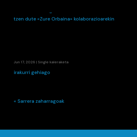
ETS ETA LA FÚMIGA-K EUSKARA ETA
BALENTZIERA BATZEN DUTE «ZURE ORBAINA»
KOLABORAZIOAREKIN
Jun 17, 2026
|
Single kaleraketa
irakurri gehiago
« Sarrera zaharragoak