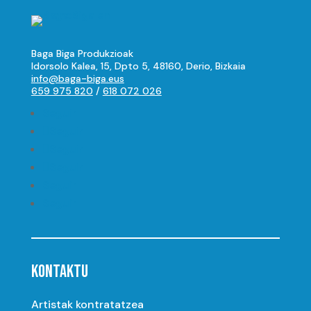
Baga Biga Produkzioak
Idorsolo Kalea, 15, Dpto 5, 48160, Derio, Bizkaia
info@baga-biga.eus
659 975 820
/
618 072 026
Seguir
Seguir
Seguir
Seguir
Seguir
Seguir
KONTAKTU
Artistak kontratatzea