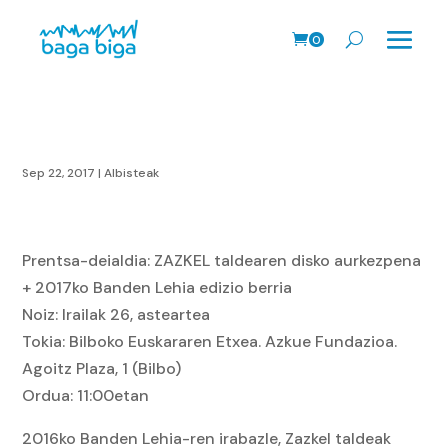
0
prodk
Sep 22, 2017
|
Albisteak
Prentsa-deialdia: ZAZKEL taldearen disko aurkezpena
+ 2017ko Banden Lehia edizio berria
Noiz: Irailak 26, asteartea
Tokia: Bilboko Euskararen Etxea. Azkue Fundazioa.
Agoitz Plaza, 1 (Bilbo)
Ordua: 11:00etan
2016ko Banden Lehia-ren irabazle, Zazkel taldeak