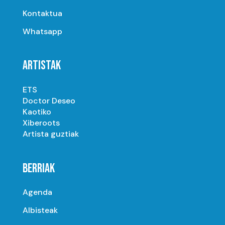
Kontaktua
Whatsapp
ARTISTAK
ETS
Doctor Deseo
Kaotiko
Xiberoots
Artista guztiak
BERRIAK
Agenda
Albisteak