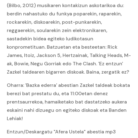
(Bilbo, 2012) musikaren kontakizun askotarikoa du:
berdin nahastuko du funkya poparekin, raparekin,
rockarekin, diskoarekin, post-punkarekin,
reggaerekin, soularekin zein elektronikaren,
sastadekin bidea egiteko ludikotasun
konprometituan. Batzuetan eta besteetan: Rick
James, Itoiz, Jackson 5, Hertzainak, Talking Heads, M-
ak, Bowie, Negu Gorriak edo The Clash. 'Ez entzun'
Zazkel taldearen bigarren diskoak. Baina, zergatik ez?
Oharra: 'Bazka ederra' abestian Zazkel taldeak bokata
berezi bat prestatu du, eta 11:00etan denez
prentsaurrekoa, hamaiketako bat dastatzeko aukera
eskaini nahi dizuegu on egiteko diskoak eta Banden
Lehiak!
Entzun/Deskargatu "Afera Ustela" abestia mp3