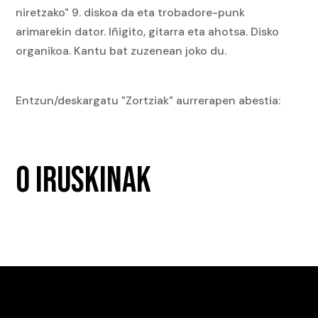
niretzako" 9. diskoa da eta trobadore-punk
arimarekin dator. Iñigito, gitarra eta ahotsa. Disko
organikoa. Kantu bat zuzenean joko du.
Entzun/deskargatu "Zortziak" aurrerapen abestia:
0 IRUSKINAK