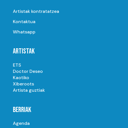
Artistak kontratatzea
Kontaktua
Whatsapp
ARTISTAK
ETS
Doctor Deseo
Kaotiko
Xiberoots
Artista guztiak
BERRIAK
Agenda