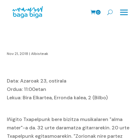
0
prodk
Nov 21, 2018
|
Albisteak
Data: Azaroak 23, ostirala
Ordua: 11:00etan
Lekua: Bira Elkartea, Erronda kalea, 2 (Bilbo)
Iñigito Txapelpunk bere bizitza musikalaren "alma
mater"-a da. 32 urte daramatza gitarrarekin. 20 urte
Txapelpunk egitasmoarekin. "Zorionak nire partez