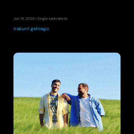
TXARRAK TALDEAREN KLASIKOAREN
IRAKURKETA ELEKTRONIKOA
Jun 19, 2026
|
Single kaleraketa
irakurri gehiago