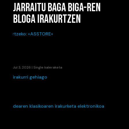
JARRAITU BAGA BIGA-REN
BLOGA IRAKURTZEN
KAENE ETA LIL ELKARTU DIRA UDAKO ERRITMO
BERRIA SORTZEKO: «ASSTORE»
Jul 3, 2026
|
Single kaleraketa
irakurri gehiago
HEITXI-K «IKUSI ARTE» IRUDIKATZEN DU: BERRI