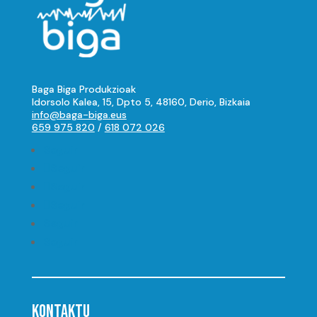
Baga Biga Produkzioak
Idorsolo Kalea, 15, Dpto 5, 48160, Derio, Bizkaia
info@baga-biga.eus
659 975 820
/
618 072 026
Seguir
Seguir
Seguir
Seguir
Seguir
Seguir
KONTAKTU