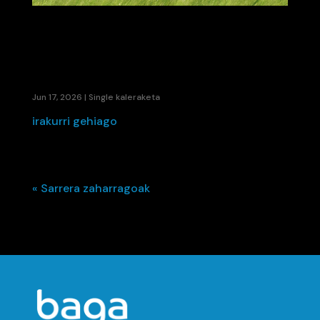
ETS ETA LA FÚMIGA-K EUSKARA ETA
BALENTZIERA BATZEN DUTE «ZURE ORBAINA»
KOLABORAZIOAREKIN
Jun 17, 2026
|
Single kaleraketa
irakurri gehiago
« Sarrera zaharragoak