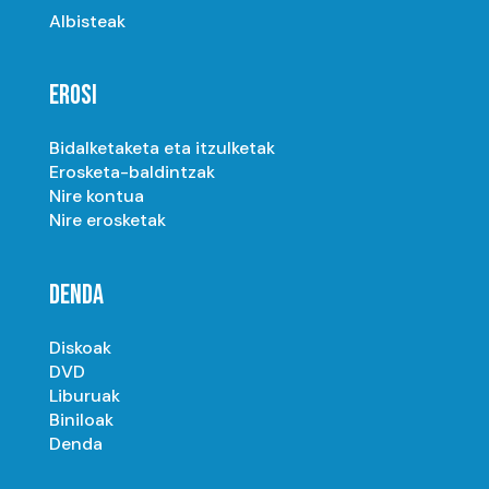
Albisteak
EROSI
Bidalketaketa eta itzulketak
Erosketa-baldintzak
Nire kontua
Nire erosketak
DENDA
Diskoak
DVD
Liburuak
Biniloak
Denda