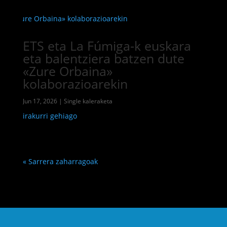
ETS eta La Fúmiga-k euskara
eta balentziera batzen dute
«Zure Orbaina»
kolaborazioarekin
Jun 17, 2026
|
Single kaleraketa
irakurri gehiago
« Sarrera zaharragoak