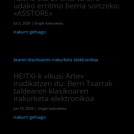
udako erritmo berria sortzeko:
«ASSTORE»
Jul 3, 2026
|
Single kaleraketa
irakurri gehiago
HEITXI-k «Ikusi Arte»
irudikatzen du: Berri Txarrak
taldearen klasikoaren
irakurketa elektronikoa
Jun 19, 2026
|
Single kaleraketa
irakurri gehiago