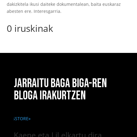
dakizkitela ikusi daiteke dokumentalean, baita euskaraz
abesten ere. Interesgarria.
0 iruskinak
JARRAITU BAGA BIGA-REN
BLOGA IRAKURTZEN
Kaene eta Lil elkartu dira