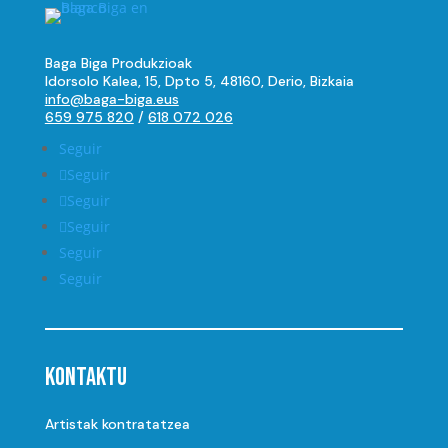
Baga Biga Produkzioak
Idorsolo Kalea, 15, Dpto 5, 48160, Derio, Bizkaia
info@baga-biga.eus
659 975 820
/
618 072 026
Seguir
Seguir
Seguir
Seguir
Seguir
Seguir
Kontaktu
Artistak kontratatzea