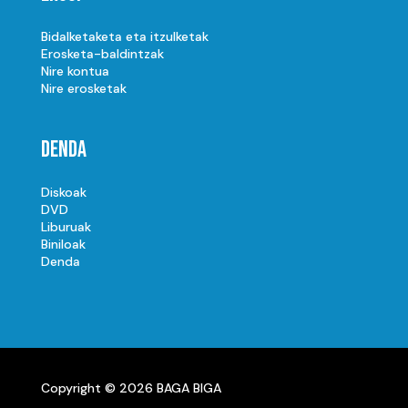
Bidalketaketa eta itzulketak
Erosketa-baldintzak
Nire kontua
Nire erosketak
Denda
Diskoak
DVD
Liburuak
Biniloak
Denda
Copyright © 2026 BAGA BIGA