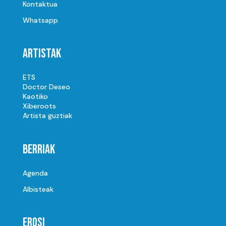
Kontaktua
Whatsapp
Artistak
ETS
Doctor Deseo
Kaotiko
Xiberoots
Artista guztiak
Berriak
Agenda
Albisteak
Erosi