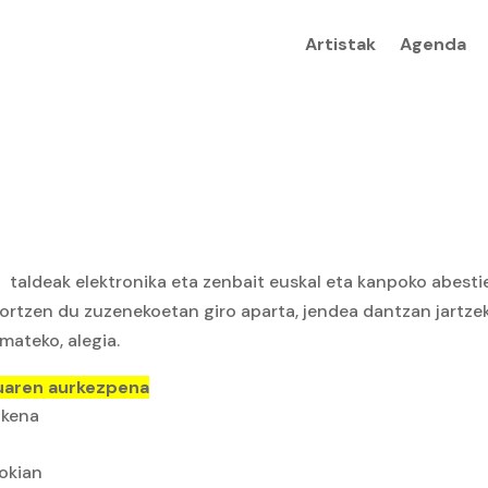
Artistak
Agenda
s
taldeak elektronika eta zenbait euskal eta kanpoko abesti
lortzen du zuzenekoetan giro aparta, jendea dantzan jartze
mateko, alegia.
tuaren aurkezpena
zkena
okian