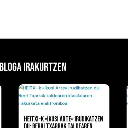
 BLOGA IRAKURTZEN
HEITXI-K «IKUSI ARTE» IRUDIKATZEN
DU: BERRI TXARRAK TALDEAREN