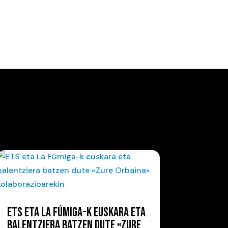
ETS ETA LA FÚMIGA-K EUSKARA ETA
BALENTZIERA BATZEN DUTE «ZURE