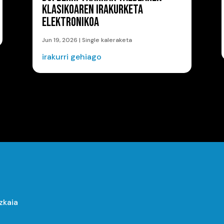
KLASIKOAREN IRAKURKETA
ELEKTRONIKOA
Jun 19, 2026
|
Single kaleraketa
irakurri gehiago
izkaia