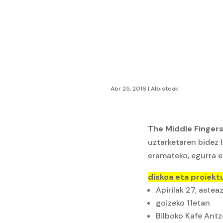
Abr 25, 2016
|
Albisteak
The Middle Finger
uztarketaren bidez 
eramateko, egurra e
diskoa eta proiek
Apirilak 27, astea
goizeko 11etan
Bilboko Kafe Antz