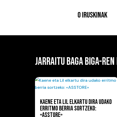
0 IRUSKINAK
JARRAITU BAGA BIGA-REN
KAENE ETA LIL ELKARTU DIRA UDAKO
ERRITMO BERRIA SORTZEKO:
«ASSTORE»