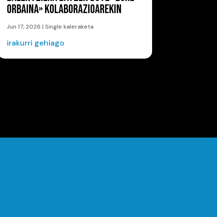
ORBAINA» KOLABORAZIOAREKIN
Jun 17, 2026
|
Single kaleraketa
irakurri gehiago