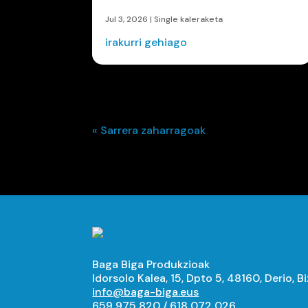
Jul 3, 2026
|
Single kaleraketa
irakurri gehiago
« Sarrera zaharragoak
Baga Biga Produkzioak
Idorsolo Kalea, 15, Dpto 5, 48160, Derio, B
info@baga-biga.eus
659 975 820
/
618 072 026