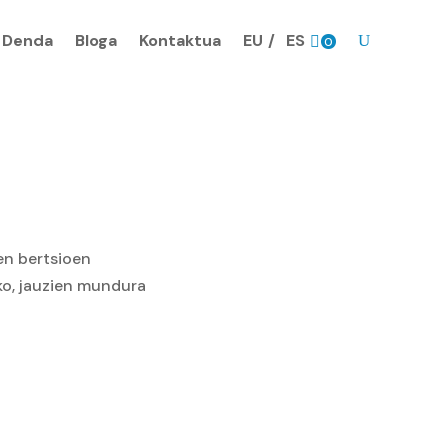
Denda
Bloga
Kontaktua
EU
ES
0
prodk
en bertsioen
ko, jauzien mundura