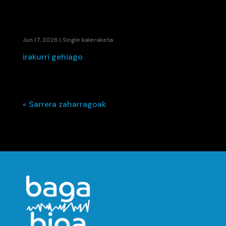
BALENTZIERA BATZEN DUTE «ZURE ORBAINA»
KOLABORAZIOAREKIN
Jun 17, 2026
|
Single kaleraketa
irakurri gehiago
« Sarrera zaharragoak