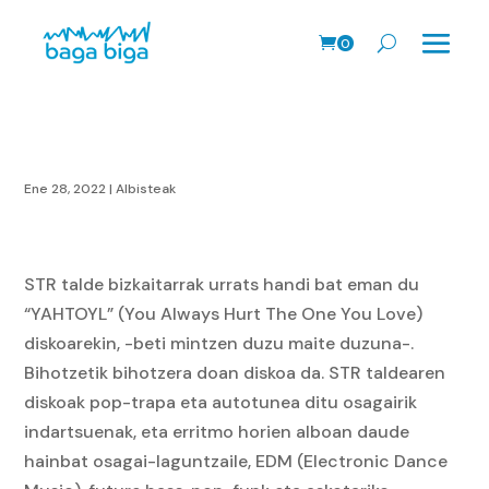
0
prodk
Ene 28, 2022
|
Albisteak
STR talde bizkaitarrak urrats handi bat eman du
“YAHTOYL” (You Always Hurt The One You Love)
diskoarekin, -beti mintzen duzu maite duzuna-.
Bihotzetik bihotzera doan diskoa da. STR taldearen
diskoak pop-trapa eta autotunea ditu osagairik
indartsuenak, eta erritmo horien alboan daude
hainbat osagai-laguntzaile, EDM (Electronic Dance