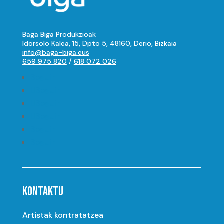
Baga Biga Produkzioak
Idorsolo Kalea, 15, Dpto 5, 48160, Derio, Bizkaia
info@baga-biga.eus
659 975 820
/
618 072 026
Seguir
Seguir
Seguir
Seguir
Seguir
Seguir
KONTAKTU
Artistak kontratatzea