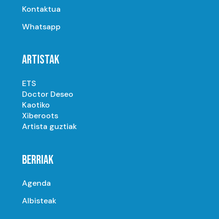
Kontaktua
Whatsapp
ARTISTAK
ETS
Doctor Deseo
Kaotiko
Xiberoots
Artista guztiak
BERRIAK
Agenda
Albisteak