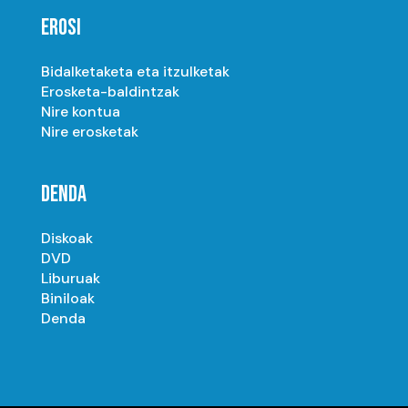
EROSI
Bidalketaketa eta itzulketak
Erosketa-baldintzak
Nire kontua
Nire erosketak
DENDA
Diskoak
DVD
Liburuak
Biniloak
Denda