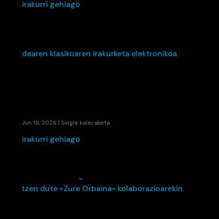
irakurri gehiago
HEITXI-K «IKUSI ARTE» IRUDIKATZEN DU: BERRI
TXARRAK TALDEAREN KLASIKOAREN
IRAKURKETA ELEKTRONIKOA
Jun 19, 2026
|
Single kaleraketa
irakurri gehiago
ETS ETA LA FÚMIGA-K EUSKARA ETA