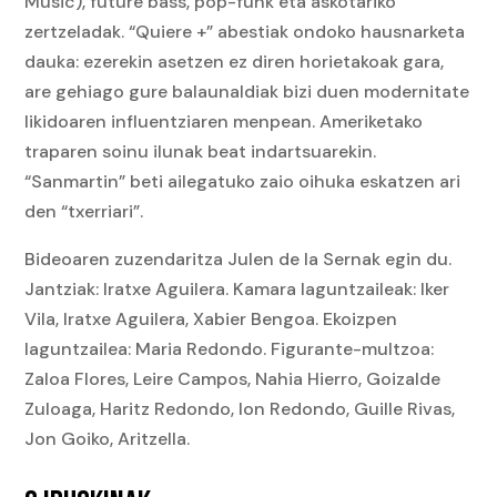
Music), future bass, pop-funk eta askotariko
zertzeladak. “Quiere +” abestiak ondoko hausnarketa
dauka: ezerekin asetzen ez diren horietakoak gara,
are gehiago gure balaunaldiak bizi duen modernitate
likidoaren influentziaren menpean. Ameriketako
traparen soinu ilunak beat indartsuarekin.
“Sanmartin” beti ailegatuko zaio oihuka eskatzen ari
den “txerriari”.
Bideoaren zuzendaritza Julen de la Sernak egin du.
Jantziak: Iratxe Aguilera. Kamara laguntzaileak: Iker
Vila, Iratxe Aguilera, Xabier Bengoa. Ekoizpen
laguntzailea: Maria Redondo. Figurante-multzoa:
Zaloa Flores, Leire Campos, Nahia Hierro, Goizalde
Zuloaga, Haritz Redondo, Ion Redondo, Guille Rivas,
Jon Goiko, Aritzella.