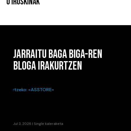
0 IRUSKINAK
JARRAITU BAGA BIGA-REN
BLOGA IRAKURTZEN
KAENE ETA LIL ELKARTU DIRA UDAKO ERRITMO
BERRIA SORTZEKO: «ASSTORE»
Jul 3, 2026
|
Single kaleraketa