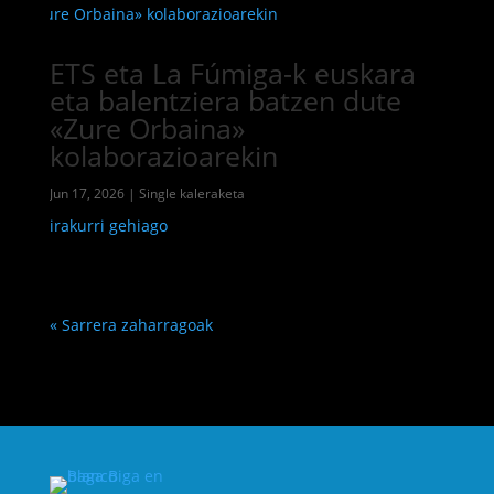
ETS eta La Fúmiga-k euskara
eta balentziera batzen dute
«Zure Orbaina»
kolaborazioarekin
Jun 17, 2026
|
Single kaleraketa
irakurri gehiago
« Sarrera zaharragoak