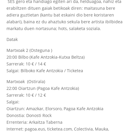
SES gero eta handiago egiten ari da, helduagoa, nahiz eta
erabiltzen dituen gaiak betikoak diren: maitasuna bere
adiera guztietan (kantu bat eskaini dio bere koristaren
alabari), baina ez du ahaztuko sekula bere artista ibilbidea
markatu duen nortasuna; hots, salaketa soziala.
Datak
Martxoak 2 (Osteguna )
20:00 Bilbo (Kafe Antzokia-Kutxa Beltza)
Sarrerak: 10 € / 14 €
Salgai: Bilboko Kafe Antzokia / Ticketea
Martxoak (Ostirala)
22:00 Oiartzun (Pagoa Kafe Antzokia)
Sarrerak: 10 € / 12 €
Salgai:
Oiartzun: Amazkar, Elorsoro, Pagoa Kafe Antzokia
Donostia: Donosti Rock
Errenteria: Arkaitza Taberna
Internet: pagoa.eus, ticketea.com, Colectivia, Mauka,