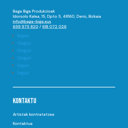
Baga Biga Produkzioak
Idorsolo Kalea, 15, Dpto 5, 48160, Derio, Bizkaia
info@baga-biga.eus
659 975 820
/
618 072 026
Seguir
Seguir
Seguir
Seguir
Seguir
Seguir
Kontaktu
Artistak kontratatzea
Kontaktua