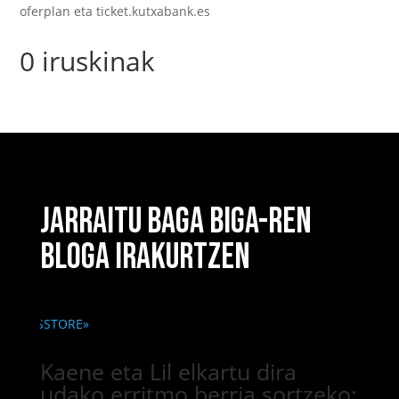
oferplan eta ticket.kutxabank.es
0 iruskinak
JARRAITU BAGA BIGA-REN
BLOGA IRAKURTZEN
Kaene eta Lil elkartu dira
udako erritmo berria sortzeko: