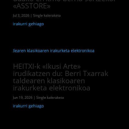
«ASSTORE»
Jul 3, 2026
|
Single kaleraketa
irakurri gehiago
HEITXI-k «Ikusi Arte»
irudikatzen du: Berri Txarrak
taldearen klasikoaren
irakurketa elektronikoa
Jun 19, 2026
|
Single kaleraketa
irakurri gehiago