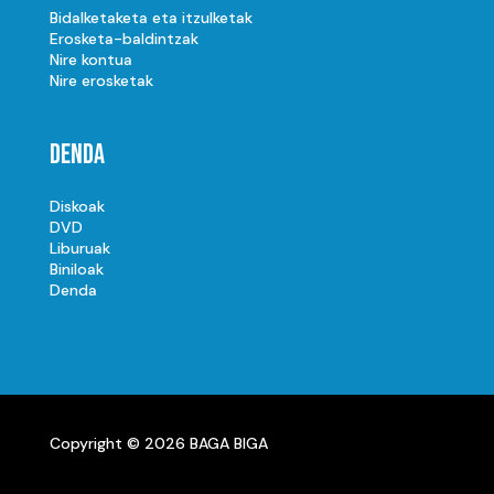
Bidalketaketa eta itzulketak
Erosketa-baldintzak
Nire kontua
Nire erosketak
Denda
Diskoak
DVD
Liburuak
Biniloak
Denda
Copyright © 2026 BAGA BIGA