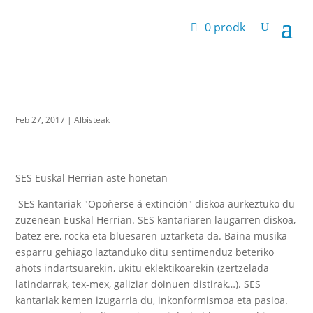
0 prodk
Feb 27, 2017
|
Albisteak
SES Euskal Herrian aste honetan
SES kantariak "Opoñerse á extinción" diskoa aurkeztuko du
zuzenean Euskal Herrian. SES kantariaren laugarren diskoa,
batez ere, rocka eta bluesaren uztarketa da. Baina musika
esparru gehiago laztanduko ditu sentimenduz beteriko
ahots indartsuarekin, ukitu eklektikoarekin (zertzelada
latindarrak, tex-mex, galiziar doinuen distirak…). SES
kantariak kemen izugarria du, inkonformismoa eta pasioa.