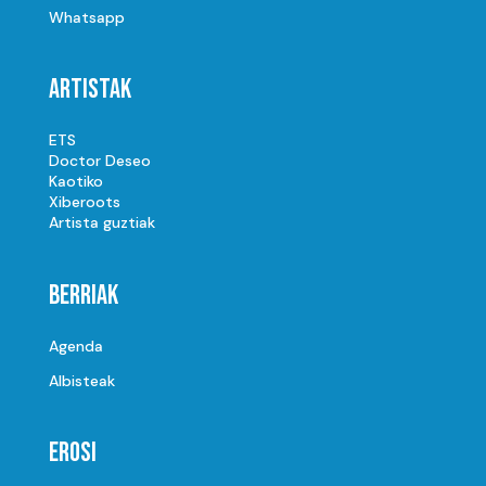
Whatsapp
Artistak
ETS
Doctor Deseo
Kaotiko
Xiberoots
Artista guztiak
Berriak
Agenda
Albisteak
Erosi