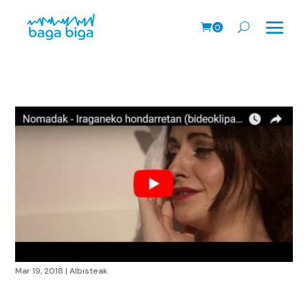
0
prodk
Mar 19, 2018
|
Albisteak