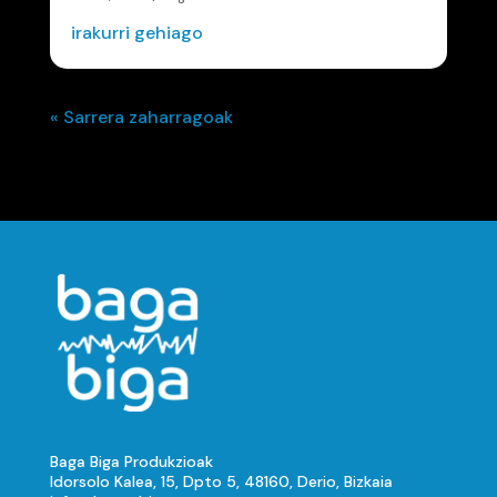
irakurri gehiago
« Sarrera zaharragoak
Baga Biga Produkzioak
Idorsolo Kalea, 15, Dpto 5, 48160, Derio, Bizkaia