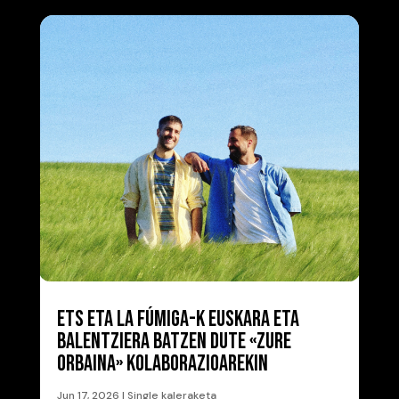
ETS ETA LA FÚMIGA-K EUSKARA ETA
BALENTZIERA BATZEN DUTE «ZURE
ORBAINA» KOLABORAZIOAREKIN
Jun 17, 2026
|
Single kaleraketa