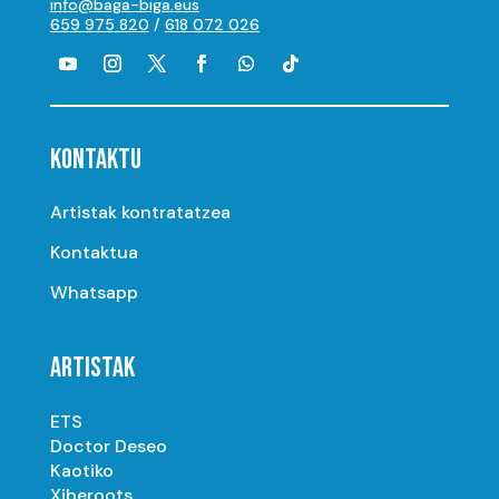
info@baga-biga.eus
659 975 820
/
618 072 026
KONTAKTU
Artistak kontratatzea
Kontaktua
Whatsapp
ARTISTAK
ETS
Doctor Deseo
Kaotiko
Xiberoots