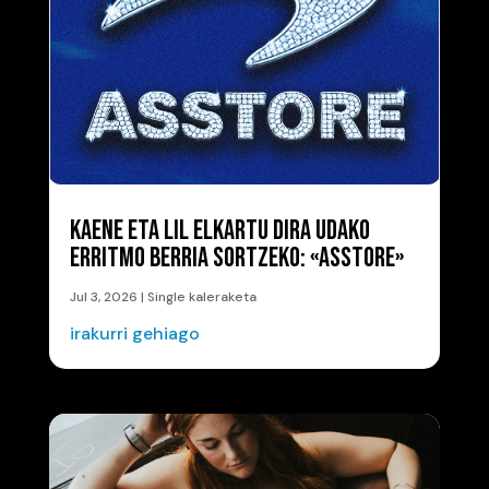
KAENE ETA LIL ELKARTU DIRA UDAKO
ERRITMO BERRIA SORTZEKO: «ASSTORE»
Jul 3, 2026
|
Single kaleraketa
irakurri gehiago