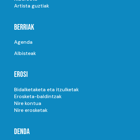
Artista guztiak
BERRIAK
Agenda
Albisteak
EROSI
Bidalketaketa eta itzulketak
Erosketa-baldintzak
Nire kontua
Nire erosketak
DENDA