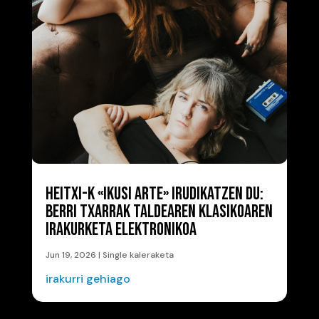
HEITXI-K «IKUSI ARTE» IRUDIKATZEN DU:
BERRI TXARRAK TALDEAREN KLASIKOAREN
IRAKURKETA ELEKTRONIKOA
Jun 19, 2026
|
Single kaleraketa
irakurri gehiago