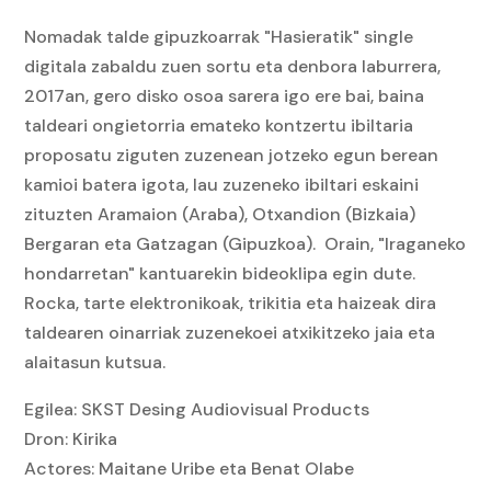
Nomadak talde gipuzkoarrak "Hasieratik" single
digitala zabaldu zuen sortu eta denbora laburrera,
2017an, gero disko osoa sarera igo ere bai, baina
taldeari ongietorria emateko kontzertu ibiltaria
proposatu ziguten zuzenean jotzeko egun berean
kamioi batera igota, lau zuzeneko ibiltari eskaini
zituzten Aramaion (Araba), Otxandion (Bizkaia)
Bergaran eta Gatzagan (Gipuzkoa). Orain, "Iraganeko
hondarretan" kantuarekin bideoklipa egin dute.
Rocka, tarte elektronikoak, trikitia eta haizeak dira
taldearen oinarriak zuzenekoei atxikitzeko jaia eta
alaitasun kutsua.
Egilea: SKST Desing Audiovisual Products
Dron: Kirika
Actores: Maitane Uribe eta Benat Olabe