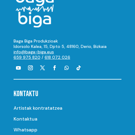
Baga Biga Produkzioak
Idorsolo Kalea, 15, Dpto 5, 48160, Derio, Bizkaia
info@baga-biga.eus
659 975 820
/
618 072 026
KONTAKTU
Artistak kontratatzea
Kontaktua
Whatsapp