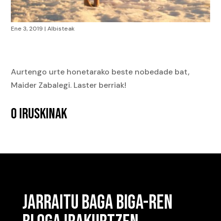
Ene 3, 2019
|
Albisteak
Aurtengo urte honetarako beste nobedade bat,
Maider Zabalegi. Laster berriak!
0 IRUSKINAK
JARRAITU BAGA BIGA-REN