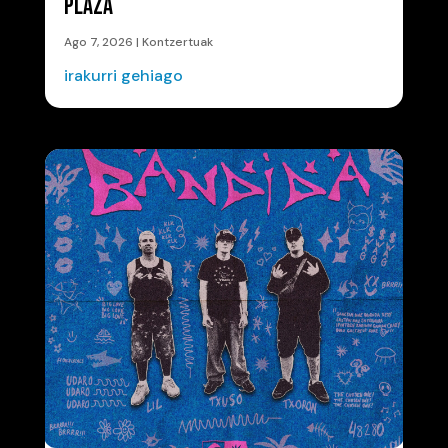
PLAZA
Ago 7, 2026
|
Kontzertuak
irakurri gehiago