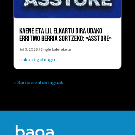
KAENE ETA LIL ELKARTU DIRA UDAKO
ERRITMO BERRIA SORTZEKO: «ASSTORE»
Jul 3, 2026
|
Single kaleraketa
irakurri gehiago
« Sarrera zaharragoak