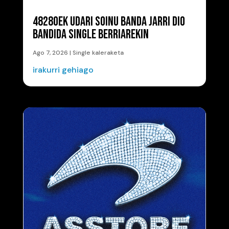
48280EK UDARI SOINU BANDA JARRI DIO
BANDIDA SINGLE BERRIAREKIN
Ago 7, 2026
|
Single kaleraketa
irakurri gehiago