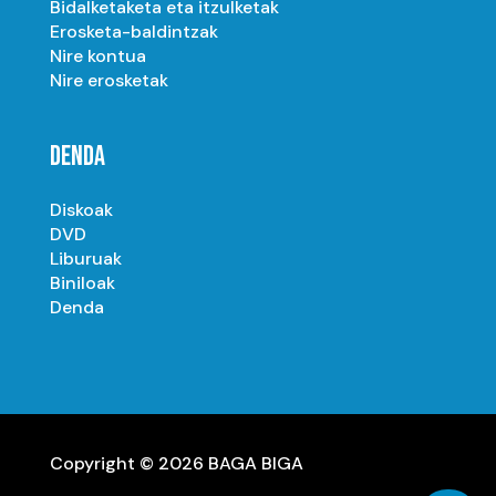
Bidalketaketa eta itzulketak
Erosketa-baldintzak
Nire kontua
Nire erosketak
DENDA
Diskoak
DVD
Liburuak
Biniloak
Denda
Copyright © 2026 BAGA BIGA