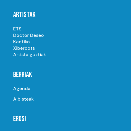
ARTISTAK
ETS
Doctor Deseo
Kaotiko
Xiberoots
Artista guztiak
BERRIAK
Agenda
Albisteak
EROSI