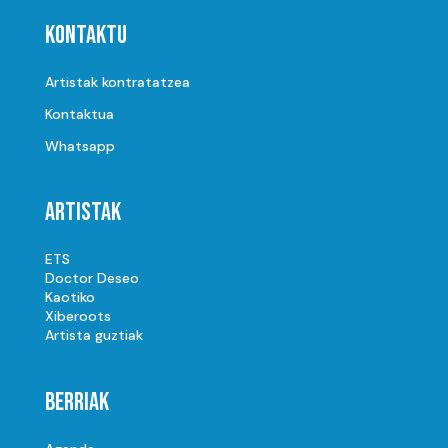
Kontaktu
Artistak kontratatzea
Kontaktua
Whatsapp
Artistak
ETS
Doctor Deseo
Kaotiko
Xiberoots
Artista guztiak
Berriak