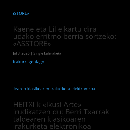
Kaene eta Lil elkartu dira
udako erritmo berria sortzeko:
«ASSTORE»
Jul 3, 2026
|
Single kaleraketa
irakurri gehiago
HEITXI-k «Ikusi Arte»
irudikatzen du: Berri Txarrak
taldearen klasikoaren
irakurketa elektronikoa