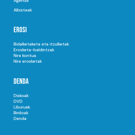
Agenda
Albisteak
Erosi
Bidalketaketa eta itzulketak
Erosketa-baldintzak
Nire kontua
Nire erosketak
Denda
Diskoak
DVD
Liburuak
Biniloak
Denda