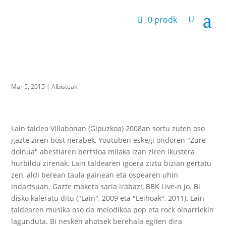
0 prodk
Mar 5, 2015
|
Albisteak
Lain taldea Villabonan (Gipuzkoa) 2008an sortu zuten oso
gazte ziren bost nerabek, Youtuben eskegi ondoren "Zure
doinua" abestiaren bertsioa milaka izan ziren ikustera
hurbildu zirenak. Lain taldearen igoera ziztu bizian gertatu
zen, aldi berean taula gainean eta ospearen uhin
indartsuan. Gazte maketa saria irabazi, BBK Live-n jo. Bi
disko kaleratu ditu ("Lain", 2009 eta "Leihoak", 2011). Lain
taldearen musika oso da melodikoa pop eta rock oinarriekin
lagunduta. Bi nesken ahotsek berehala egiten dira