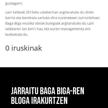
gustagarri.
Lain taldeak 2015eko udaberrian argitaratuko du disko
berria eta berehala sartuko dira zuzenekoen zurrunbiloan.
Baga-Biga musika ideiak bulegoak argitaratuko du Lain
taldearen lan berri hau eta euren managementa ere
kudeatuko du.
0 iruskinak
JARRAITU BAGA BIGA-REN
BLOGA IRAKURTZEN