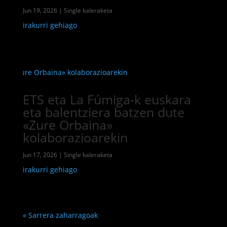
Jun 19, 2026
|
Single kaleraketa
irakurri gehiago
ETS eta La Fúmiga-k euskara
eta balentziera batzen dute
«Zure Orbaina»
kolaborazioarekin
Jun 17, 2026
|
Single kaleraketa
irakurri gehiago
« Sarrera zaharragoak