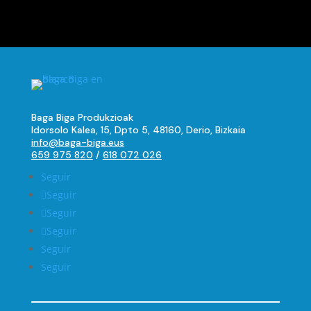
Baga Biga Produkzioak
Idorsolo Kalea, 15, Dpto 5, 48160, Derio, Bizkaia
info@baga-biga.eus
659 975 820
/
618 072 026
Seguir
Seguir
Seguir
Seguir
Seguir
Seguir