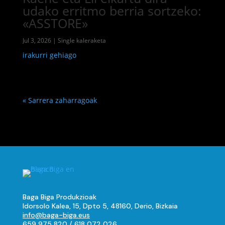
udako erritmo berria sortzeko:
«ASSTORE»
Jul 3, 2026
|
Single kaleraketa
irakurri gehiago
« Sarrera zaharragoak
Baga Biga Produkzioak
Idorsolo Kalea, 15, Dpto 5, 48160, Derio, Bizkaia
info@baga-biga.eus
659 975 820
/
618 072 026