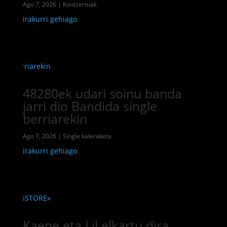
Ago 7, 2026
|
Kontzertuak
irakurri gehiago
48280ek udari soinu banda
jarri dio Bandida single
berriarekin
Ago 7, 2026
|
Single kaleraketa
irakurri gehiago
Kaene eta Lil elkartu dira