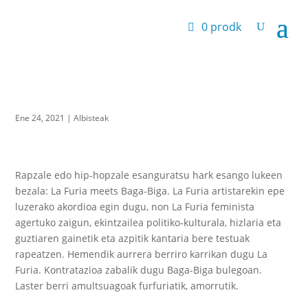
0 prodk
Ene 24, 2021
|
Albisteak
Rapzale edo hip-hopzale esanguratsu hark esango lukeen
bezala: La Furia meets Baga-Biga. La Furia artistarekin epe
luzerako akordioa egin dugu, non La Furia feminista
agertuko zaigun, ekintzailea politiko-kulturala, hizlaria eta
guztiaren gainetik eta azpitik kantaria bere testuak
rapeatzen. Hemendik aurrera berriro karrikan dugu La
Furia. Kontratazioa zabalik dugu Baga-Biga bulegoan.
Laster berri amultsuagoak furfuriatik, amorrutik.