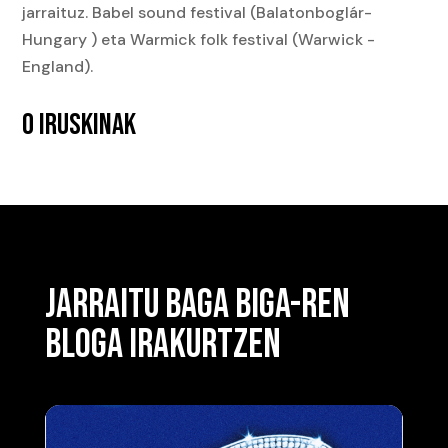
jarraituz. Babel sound festival (Balatonboglár-
Hungary ) eta Warmick folk festival (Warwick -
England).
0 IRUSKINAK
JARRAITU BAGA BIGA-REN
BLOGA IRAKURTZEN