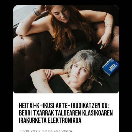
HEITXI-K «IKUSI ARTE» IRUDIKATZEN DU:
BERRI TXARRAK TALDEAREN KLASIKOAREN
IRAKURKETA ELEKTRONIKOA
Jun 19, 2026
|
Single kaleraketa