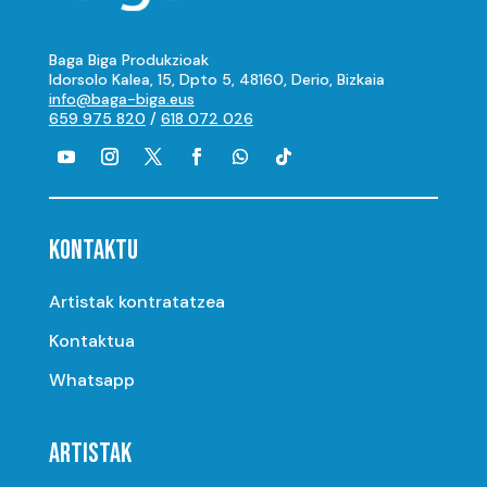
Baga Biga Produkzioak
Idorsolo Kalea, 15, Dpto 5, 48160, Derio, Bizkaia
info@baga-biga.eus
659 975 820
/
618 072 026
KONTAKTU
Artistak kontratatzea
Kontaktua
Whatsapp
ARTISTAK