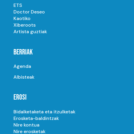
ETS
Doctor Deseo
Kaotiko
Xiberoots
Artista guztiak
BERRIAK
Agenda
Albisteak
EROSI
Bidalketaketa eta itzulketak
Erosketa-baldintzak
Nire kontua
Nire erosketak