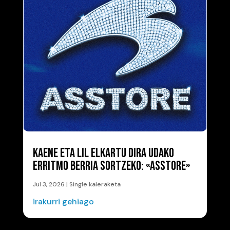
KAENE ETA LIL ELKARTU DIRA UDAKO
ERRITMO BERRIA SORTZEKO: «ASSTORE»
Jul 3, 2026
|
Single kaleraketa
irakurri gehiago