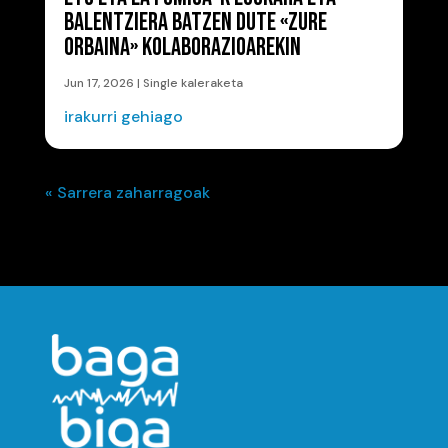
BALENTZIERA BATZEN DUTE «ZURE
ORBAINA» KOLABORAZIOAREKIN
Jun 17, 2026
|
Single kaleraketa
irakurri gehiago
« Sarrera zaharragoak