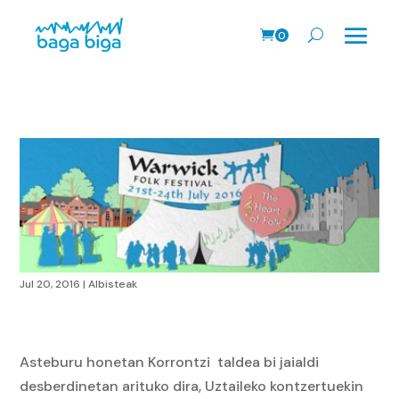
0
prodk
Jul 20, 2016
|
Albisteak
Asteburu honetan Korrontzi taldea bi jaialdi
desberdinetan arituko dira, Uztaileko kontzertuekin