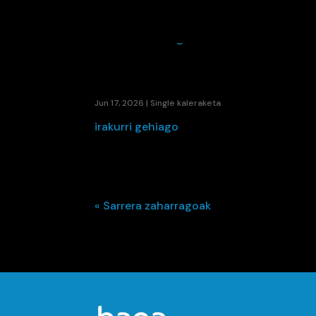
ETS ETA LA FÚMIGA-K EUSKARA ETA BAL
Jun 17, 2026
|
Single kaleraketa
irakurri gehiago
« Sarrera zaharragoak