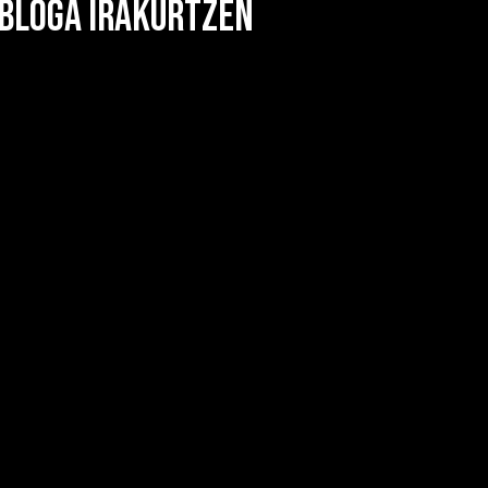
 BLOGA IRAKURTZEN
RITMO BERRIA SORTZEKO: «ASSTORE»
U: BERRI TXARRAK TALDEAREN KLASIKOAREN IRAKURKETA EL