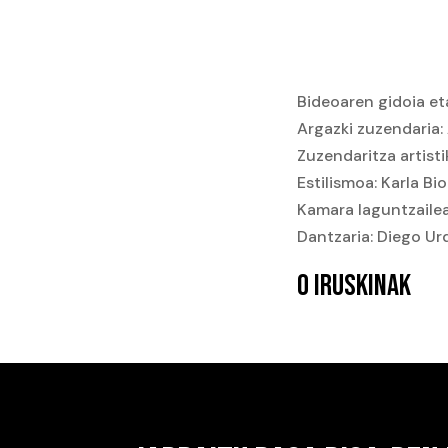
Bideoaren gidoia et
Argazki zuzendaria:
Zuzendaritza artisti
Estilismoa: Karla Bio
Kamara laguntzailea
Dantzaria: Diego Ur
0 IRUSKINAK