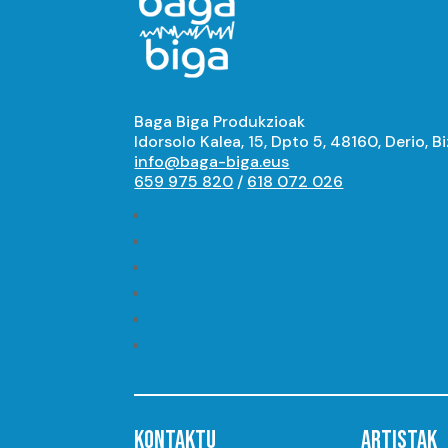
Baga Biga Produkzioak
Idorsolo Kalea, 15, Dpto 5, 48160, Derio, B
info@baga-biga.eus
659 975 820
/
618 072 026
Seguir
Seguir
Seguir
Seguir
Seguir
Seguir
KONTAKTU
ARTISTAK