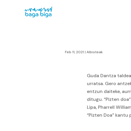
Feb 11, 2021
|
Albisteak
Guda Dantza taldeak 
urratsa. Gero antze
entzun daiteke, aur
ditugu. “Pizten doa
Lipa, Pharrell Willi
“Pizten Doa” kantu 