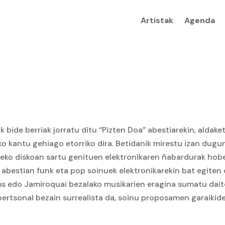
Artistak
Agenda
bide berriak jorratu ditu “Pizten Doa” abestiarekin, aldake
ko kantu gehiago etorriko dira. Betidanik mirestu izan dugu
reko diskoan sartu genituen elektronikaren ñabardurak hob
” abestian funk eta pop soinuek elektronikarekin bat egiten 
ams edo Jamiroquai bezalako musikarien eragina sumatu daite
pertsonal bezain surrealista da, soinu proposamen garaikide