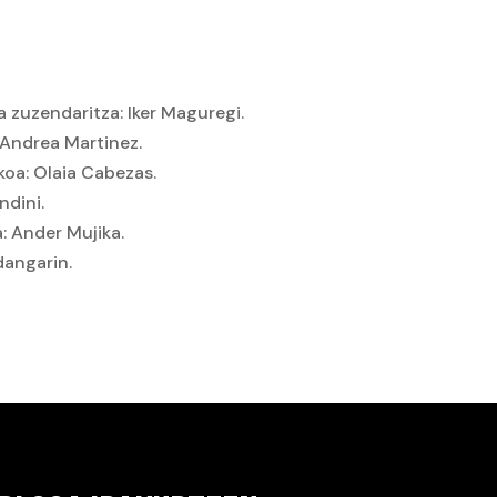
a zuzendaritza: Iker Maguregi.
 Andrea Martinez.
koa: Olaia Cabezas.
ndini.
: Ander Mujika.
dangarin.