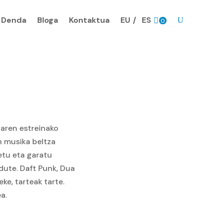
Denda
Bloga
Kontaktua
EU
ES
0
prodk
taren estreinako
n musika beltza
etu eta garatu
dute. Daft Punk, Dua
ke, tarteak tarte.
a.