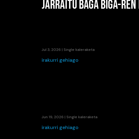
JARRAITU BAGA BIGA-REN
KAENE ETA LIL ELKARTU DIRA UDAKO ER
Jul 3, 2026
|
Single kaleraketa
irakurri gehiago
HEITXI-K «IKUSI ARTE» IRUDIKATZEN D
Jun 19, 2026
|
Single kaleraketa
irakurri gehiago