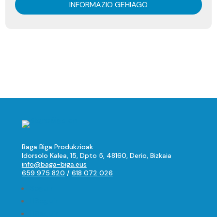
INFORMAZIO GEHIAGO
Baga Biga Produkzioak
Idorsolo Kalea, 15, Dpto 5, 48160, Derio, Bizkaia
info@baga-biga.eus
659 975 820
/
618 072 026
Seguir
Seguir
Seguir