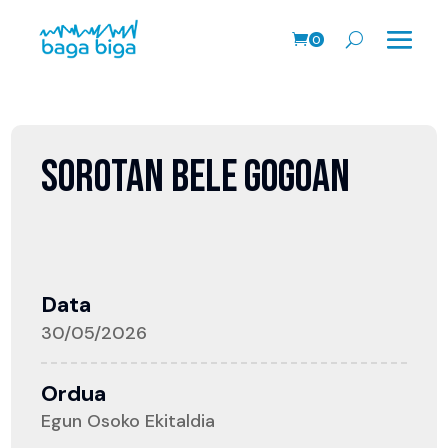
0
prodk
SOROTAN BELE GOGOAN
Data
30/05/2026
Ordua
Egun Osoko Ekitaldia