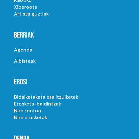
Kaotiko
Xiberoots
Artista guztiak
BERRIAK
Agenda
Albisteak
EROSI
Bidalketaketa eta itzulketak
Erosketa-baldintzak
Nire kontua
Nire erosketak
DENDA