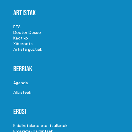
Artistak
ETS
Doctor Deseo
Kaotiko
Xiberoots
Artista guztiak
Berriak
Agenda
Albisteak
Erosi
Bidalketaketa eta itzulketak
Erosketa-baldintzak