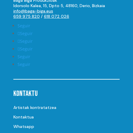
Baga Biga Produkzioak
Idorsolo Kalea, 15, Dpto 5, 48160, Derio, Bizkaia
info@baga-biga.eus
659 975 820
/
618 072 026
Seguir
Seguir
Seguir
Seguir
Seguir
Seguir
Kontaktu
Artistak kontratatzea
Kontaktua
Whatsapp