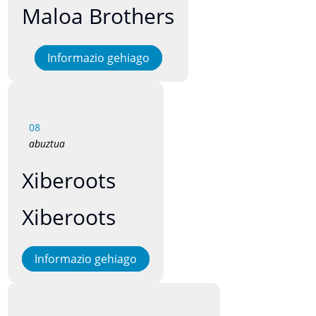
Maloa Brothers
Informazio gehiago
08
abuztua
Xiberoots
Xiberoots
Informazio gehiago