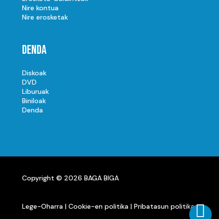
Nire kontua
Nire erosketak
Denda
Diskoak
DVD
Liburuak
Biniloak
Denda
Copyright © 2026 BAGA BIGA

Lege-Oharra
|
Cookie-en politika
|
Pribatasun politika