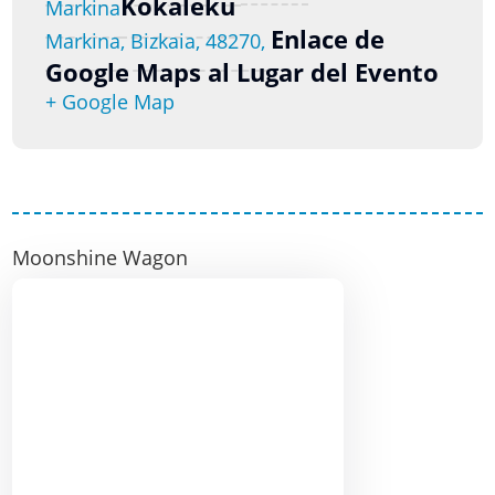
Kokaleku
Markina
Enlace de
Markina, Bizkaia, 48270,
Google Maps al Lugar del Evento
+ Google Map
Moonshine Wagon