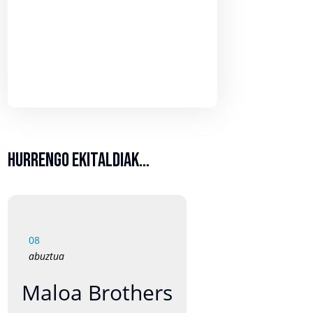
Hurrengo ekitaldiak…
08
abuztua
Maloa Brothers