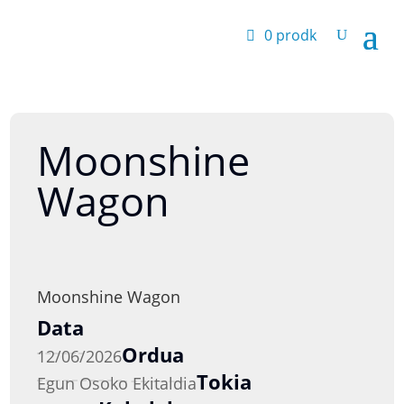
0 prodk
Moonshine
Wagon
Moonshine Wagon
Data
Ordua
12/06/2026
Tokia
Egun Osoko Ekitaldia