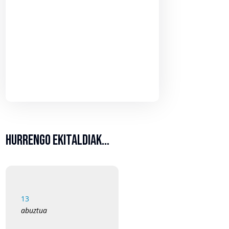
Hurrengo ekitaldiak…
13
abuztua