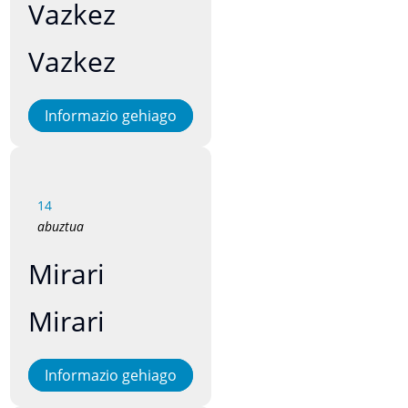
Vazkez
Vazkez
Informazio gehiago
14
abuztua
Mirari
Mirari
Informazio gehiago