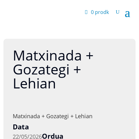
0 prodk
Matxinada +
Gozategi +
Lehian
Matxinada + Gozategi + Lehian
Data
Ordua
22/05/2026