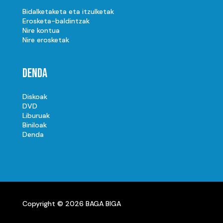
Bidalketaketa eta itzulketak
Erosketa-baldintzak
Nire kontua
Nire erosketak
Denda
Diskoak
DVD
Liburuak
Biniloak
Denda
Copyright © 2026 BAGA BIGA