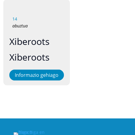
14
abuztua
Xiberoots
Xiberoots
Informazio gehiago