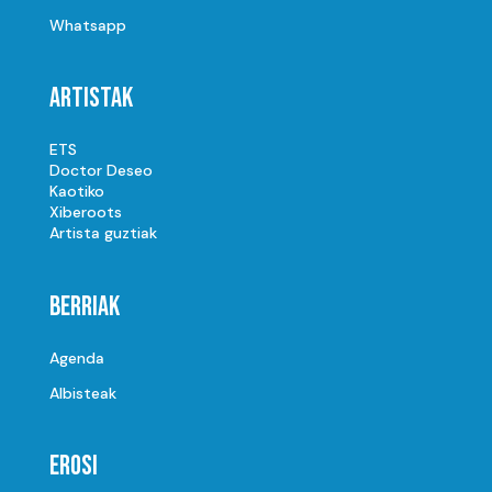
Whatsapp
Artistak
ETS
Doctor Deseo
Kaotiko
Xiberoots
Artista guztiak
Berriak
Agenda
Albisteak
Erosi