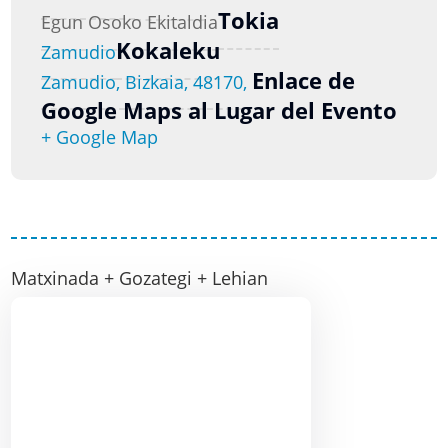
Tokia
Egun Osoko Ekitaldia
Kokaleku
Zamudio
Enlace de
Zamudio, Bizkaia, 48170,
Google Maps al Lugar del Evento
+ Google Map
Matxinada + Gozategi + Lehian