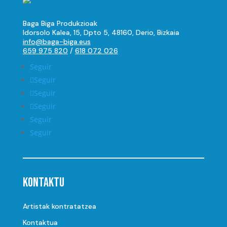
Baga Biga Produkzioak
Idorsolo Kalea, 15, Dpto 5, 48160, Derio, Bizkaia
info@baga-biga.eus
659 975 820
/
618 072 026
Seguir
Seguir
Seguir
Seguir
Seguir
Seguir
Kontaktu
Artistak kontratatzea
Kontaktua