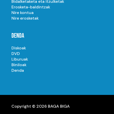
Bidalketaketa eta itzulketak
Erosketa-baldintzak
Nire kontua
Nire erosketak
DENDA
Diskoak
DVD
Liburuak
Biniloak
Denda
Copyright © 2026 BAGA BIGA