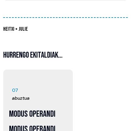
HEITXI + JULIE
HURRENGO EKITALDIAK…
07
abuztua
MODUS OPERANDI
MODUS OPERANDI