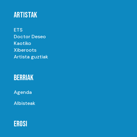
ARTISTAK
ETS
Doctor Deseo
Kaotiko
Xiberoots
Artista guztiak
BERRIAK
Agenda
Albisteak
EROSI