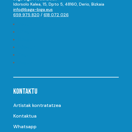
Idorsolo Kalea, 15, Dpto 5, 48160, Derio, Bizkaia
info@baga-biga.eus
659 975 820
/
618 072 026
Seguir
Seguir
Seguir
Seguir
Seguir
Seguir
KONTAKTU
Artistak kontratatzea
Kontaktua
Whatsapp