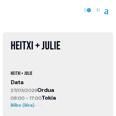
0
prodk
HEITXI + JULIE
HEITXI + JULIE
Data
Ordua
27/03/2026
Tokia
08:00 - 17:00
Bilbo (Bira)