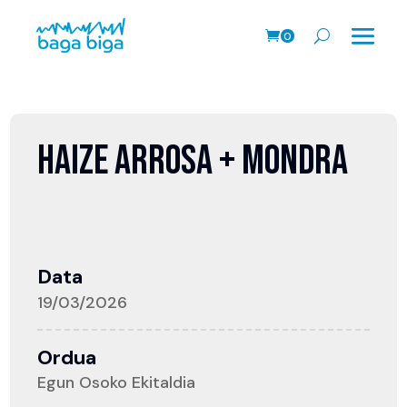
0
prodk
HAIZE ARROSA + MONDRA
Data
19/03/2026
Ordua
Egun Osoko Ekitaldia