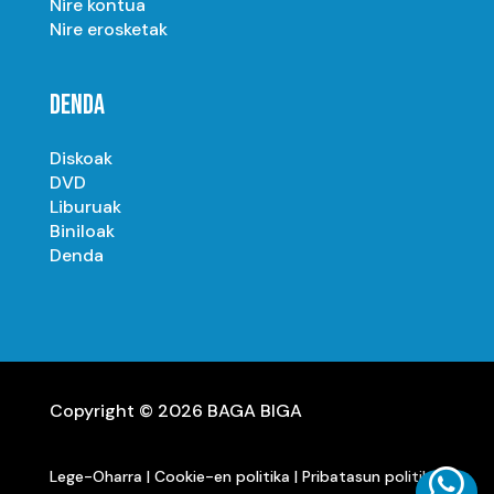
Nire kontua
Nire erosketak
DENDA
Diskoak
DVD
Liburuak
Biniloak
Denda
Copyright © 2026 BAGA BIGA

Lege-Oharra
|
Cookie-en politika
|
Pribatasun politika