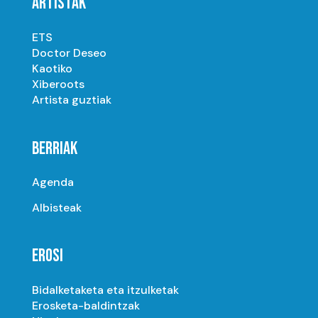
ARTISTAK
ETS
Doctor Deseo
Kaotiko
Xiberoots
Artista guztiak
BERRIAK
Agenda
Albisteak
EROSI
Bidalketaketa eta itzulketak
Erosketa-baldintzak