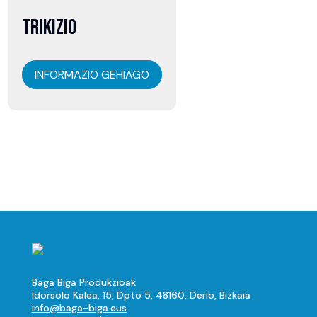
07
TRIKIZIO
abuztua
INFORMAZIO GEHIAGO
Baga Biga Produkzioak
Idorsolo Kalea, 15, Dpto 5, 48160, Derio, Bizkaia
info@baga-biga.eus