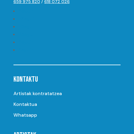
659 975 820
/
618 072 026
Seguir
Seguir
Seguir
Seguir
Seguir
Seguir
KONTAKTU
Artistak kontratatzea
Kontaktua
Whatsapp