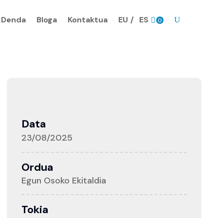
Denda
Bloga
Kontaktua
EU
ES
0
prodk
Data
23/08/2025
Ordua
Egun Osoko Ekitaldia
Tokia