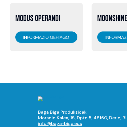
07
07
MODUS OPERANDI
MOONSHIN
abuztua
abuztua
INFORMAZIO GEHIAGO
INFORMAZ
Baga Biga Produkzioak
Idorsolo Kalea, 15, Dpto 5, 48160, Derio, B
info@baga-biga.eus