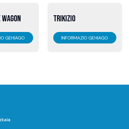
07
E WAGON
TRIKIZIO
abuztua
IO GEHIAGO
INFORMAZIO GEHIAGO
izkaia