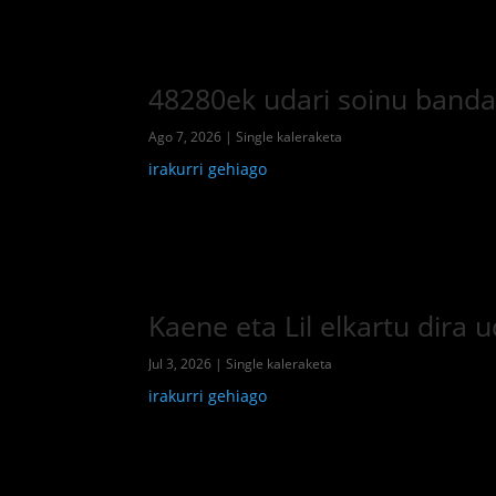
48280ek udari soinu banda j
Ago 7, 2026
|
Single kaleraketa
irakurri gehiago
Kaene eta Lil elkartu dira
Jul 3, 2026
|
Single kaleraketa
irakurri gehiago