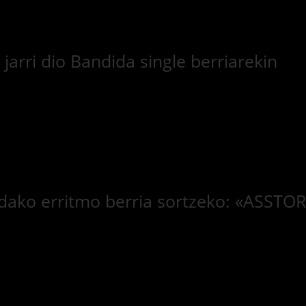
arri dio Bandida single berriarekin
 udako erritmo berria sortzeko: «ASSTO