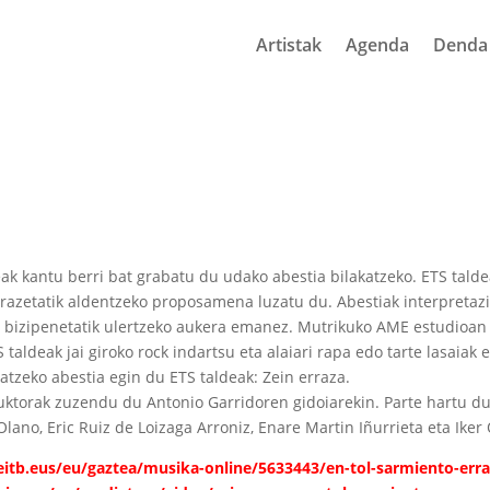
Artistak
Agenda
Denda
ak kantu berri bat grabatu du udako abestia bilakatzeko. ETS talde
rrazetatik aldentzeko proposamena luzatu du. Abestiak interpretaz
e bizipenetatik ulertzeko aukera emanez. Mutrikuko AME estudioan
taldeak jai giroko rock indartsu eta alaiari rapa edo tarte lasaiak e
tzeko abestia egin du ETS taldeak: Zein erraza.
ktorak zuzendu du Antonio Garridoren gidoiarekin. Parte hartu du
lano, Eric Ruiz de Loizaga Arroniz, Enare Martin Iñurrieta eta Iker 
itb.eus/eu/gaztea/musika-online/5633443/en-tol-sarmiento-erra