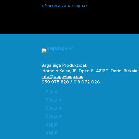
« Sarrera zaharragoak
Baga Biga Produkzioak
Idorsolo Kalea, 15, Dpto 5, 48160, Derio, Bizkaia
info@baga-biga.eus
659 975 820
/
618 072 026
Seguir
Seguir
Seguir
Seguir
Seguir
Seguir