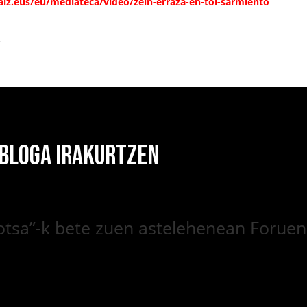
iz.eus/eu/mediateca/video/zein-erraza-en-tol-sarmiento
k
 BLOGA IRAKURTZEN
hotsa”-k bete zuen astelehenean Foruen