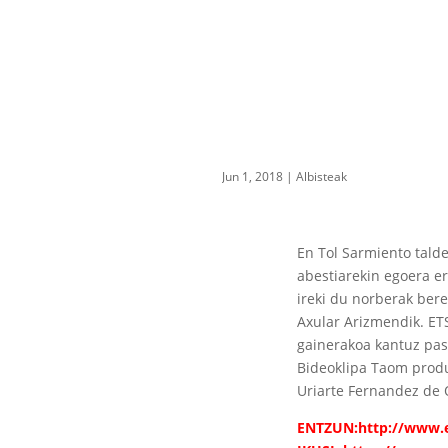
Jun 1, 2018
|
Albisteak
En Tol Sarmiento talde
abestiarekin egoera e
ireki du norberak ber
Axular Arizmendik. ETS 
gainerakoa kantuz pasa
Bideoklipa Taom produ
Uriarte Fernandez de O
ENTZUN:
http://www.e