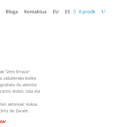
Bloga
Kontaktua
EU
ES
0 prodk
ak "Zein Erraza"
io zabalerako bidea
 grabatu du abestia
rantsi dizkio. Uda eta
ten aktoreak: Askoa
Ortiz de Zarate.
za/