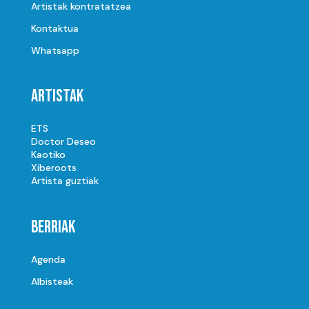
Artistak kontratatzea
Kontaktua
Whatsapp
Artistak
ETS
Doctor Deseo
Kaotiko
Xiberoots
Artista guztiak
Berriak
Agenda
Albisteak