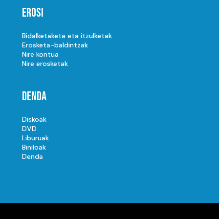
Erosi
Bidalketaketa eta itzulketak
Erosketa-baldintzak
Nire kontua
Nire erosketak
Denda
Diskoak
DVD
Liburuak
Biniloak
Denda