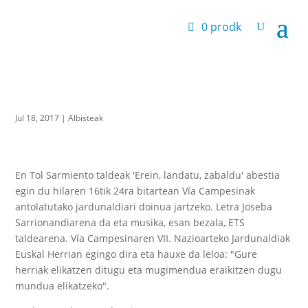
0 prodk
Jul 18, 2017
|
Albisteak
En Tol Sarmiento taldeak 'Erein, landatu, zabaldu' abestia
egin du hilaren 16tik 24ra bitartean Vía Campesinak
antolatutako jardunaldiari doinua jartzeko. Letra Joseba
Sarrionandiarena da eta musika, esan bezala, ETS
taldearena. Vía Campesinaren VII. Nazioarteko Jardunaldiak
Euskal Herrian egingo dira eta hauxe da leloa: "Gure
herriak elikatzen ditugu eta mugimendua eraikitzen dugu
mundua elikatzeko".