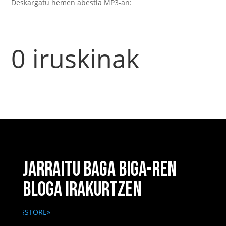
Deskargatu hemen abestia MP3-an:
0 iruskinak
JARRAITU BAGA BIGA-REN
BLOGA IRAKURTZEN