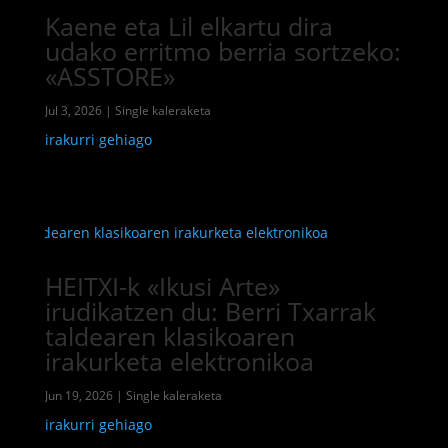
Kaene eta Lil elkartu dira
udako erritmo berria sortzeko:
«ASSTORE»
Jul 3, 2026
|
Single kaleraketa
irakurri gehiago
HEITXI-k «Ikusi Arte»
irudikatzen du: Berri Txarrak
taldearen klasikoaren
irakurketa elektronikoa
Jun 19, 2026
|
Single kaleraketa
irakurri gehiago