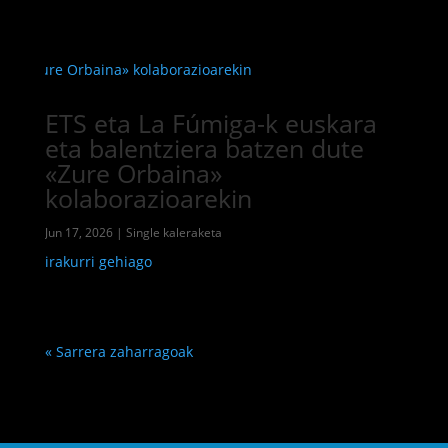
ETS eta La Fúmiga-k euskara
eta balentziera batzen dute
«Zure Orbaina»
kolaborazioarekin
Jun 17, 2026
|
Single kaleraketa
irakurri gehiago
« Sarrera zaharragoak