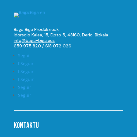
Baga Biga Produkzioak
Idorsolo Kalea, 15, Dpto 5, 48160, Derio, Bizkaia
info@baga-biga.eus
659 975 820
/
618 072 026
Seguir
Seguir
Seguir
Seguir
Seguir
Seguir
Kontaktu