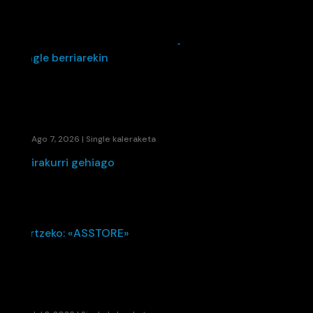
48280EK UDARI SOINU BANDA JARRI DIO
BANDIDA SINGLE BERRIAREKIN
Ago 7, 2026
|
Single kaleraketa
irakurri gehiago
KAENE ETA LIL ELKARTU DIRA UDAKO ERRITMO
BERRIA SORTZEKO: «ASSTORE»