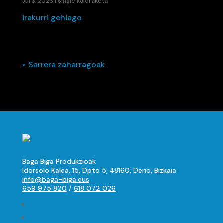
Jul 3, 2026
|
Single kaleraketa
irakurri gehiago
« Sarrera zaharragoak
Baga Biga Produkzioak
Idorsolo Kalea, 15, Dpto 5, 48160, Derio, Bizkaia
info@baga-biga.eus
659 975 820
/
618 072 026
Seguir
Seguir