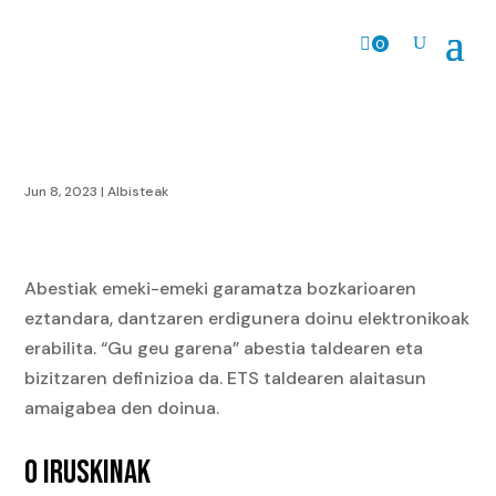
0
prodk
Jun 8, 2023
|
Albisteak
Abestiak emeki-emeki garamatza bozkarioaren
eztandara, dantzaren erdigunera doinu elektronikoak
erabilita. “Gu geu garena” abestia taldearen eta
bizitzaren definizioa da. ETS taldearen alaitasun
amaigabea den doinua.
0 IRUSKINAK