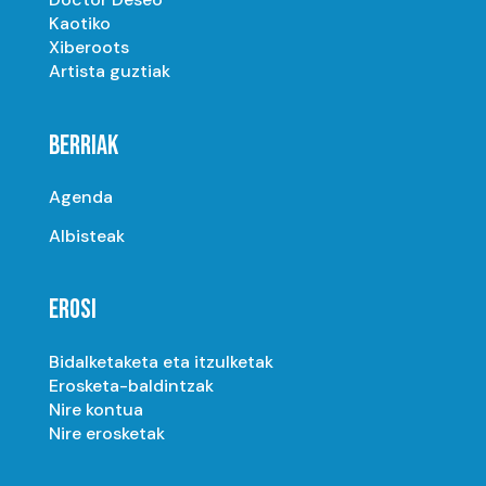
Kaotiko
Xiberoots
Artista guztiak
BERRIAK
Agenda
Albisteak
EROSI
Bidalketaketa eta itzulketak
Erosketa-baldintzak
Nire kontua
Nire erosketak