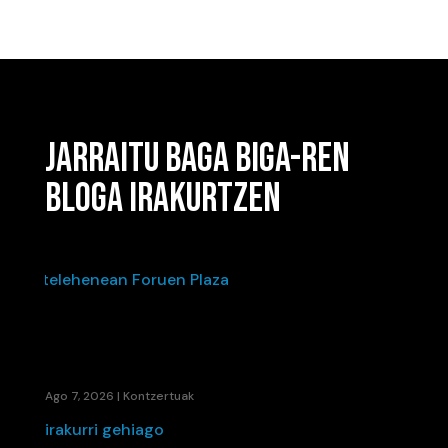
JARRAITU BAGA BIGA-REN
BLOGA IRAKURTZEN
IÑAKI PALACIOSEN“BIZI DEN HOTSA”-K BETE
ZUEN ASTELEHENEAN FORUEN PLAZA
Ago 7, 2026
|
Kontzertuak
irakurri gehiago