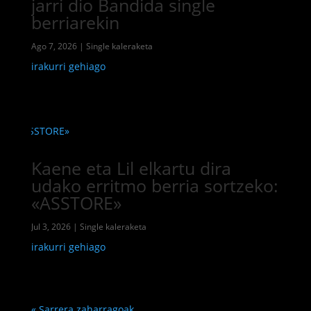
jarri dio Bandida single
berriarekin
Ago 7, 2026
|
Single kaleraketa
irakurri gehiago
Kaene eta Lil elkartu dira
udako erritmo berria sortzeko:
«ASSTORE»
Jul 3, 2026
|
Single kaleraketa
irakurri gehiago
« Sarrera zaharragoak