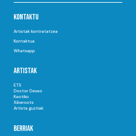
Kontaktu
Artistak kontratatzea
Kontaktua
Whatsapp
Artistak
ETS
Doctor Deseo
Kaotiko
Xiberoots
Artista guztiak
Berriak