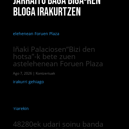
JARRAITU BAGA BIGA-REN
BLOGA IRAKURTZEN
Iñaki Palaciosen“Bizi den
hotsa”-k bete zuen
astelehenean Foruen Plaza
Ago 7, 2026
|
Kontzertuak
irakurri gehiago
48280ek udari soinu banda