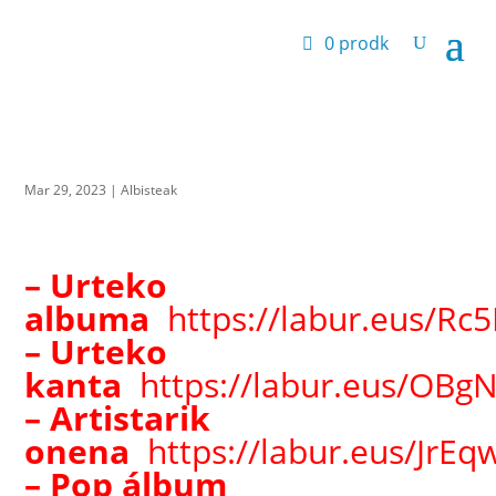
0 prodk
Mar 29, 2023
|
Albisteak
– Urteko
albuma
https://labur.eus/Rc
– Urteko
kanta
https://labur.eus/OBg
– Artistarik
onena
https://labur.eus/JrEq
– Pop álbum