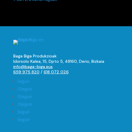
Baga Biga Produkzioak
Idorsolo Kalea, 15, Dpto 5, 48160, Derio, Bizkaia
info@baga-biga.eus
659 975 820
/
618 072 026
Seguir
Seguir
Seguir
Seguir
Seguir
Seguir