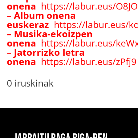
onena
https://labur.eus/O8J
– Album onena
euskeraz
https://labur.eus/k
– Musika-ekoizpen
onena
https://labur.eus/keW
– Jatorrizko letra
onena
https://labur.eus/zPfj9
0 iruskinak