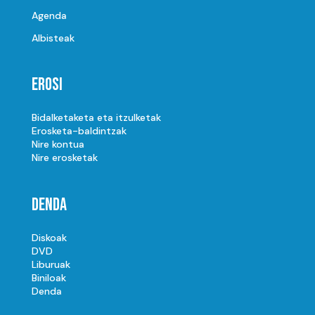
Agenda
Albisteak
Erosi
Bidalketaketa eta itzulketak
Erosketa-baldintzak
Nire kontua
Nire erosketak
Denda
Diskoak
DVD
Liburuak
Biniloak
Denda