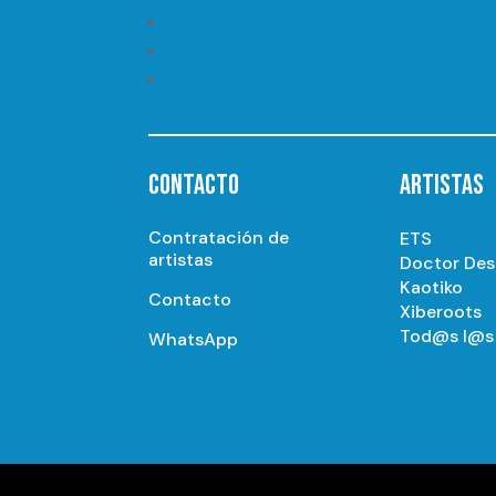
Seguir
Seguir
Seguir
CONTACTO
ARTISTAS
Contratación de
ETS
artistas
Doctor De
Kaotiko
Contacto
Xiberoots
Tod@s l@s 
WhatsApp