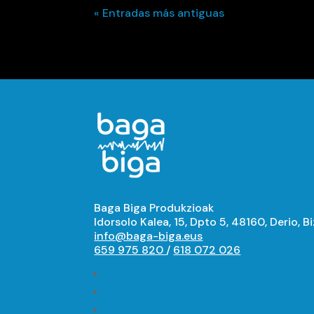
« Entradas más antiguas
Baga Biga Produkzioak
Idorsolo Kalea, 15, Dpto 5, 48160, Derio, B
info@baga-biga.eus
659 975 820
/
618 072 026
Seguir
Seguir
Seguir