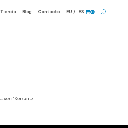
Tienda
Blog
Contacto
EU
ES
0
Prods.
…. son "Korrontzi