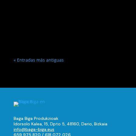
« Entradas más antiguas
Baga Biga Produkzioak
Idorsolo Kalea, 15, Dpto 5, 48160, Derio, Bizkaia
info@baga-biga.eus
659 975 820
/
618 072 026