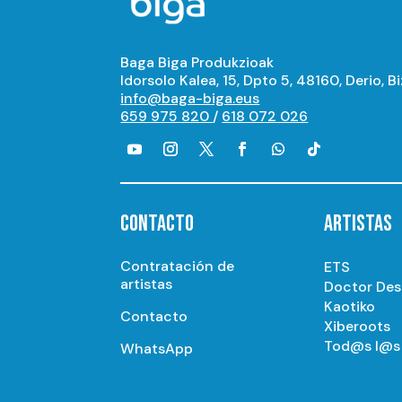
Baga Biga Produkzioak
Idorsolo Kalea, 15, Dpto 5, 48160, Derio, B
info@baga-biga.eus
659 975 820
/
618 072 026
CONTACTO
ARTISTAS
Contratación de
ETS
artistas
Doctor De
Kaotiko
Contacto
Xiberoots
Tod@s l@s 
WhatsApp