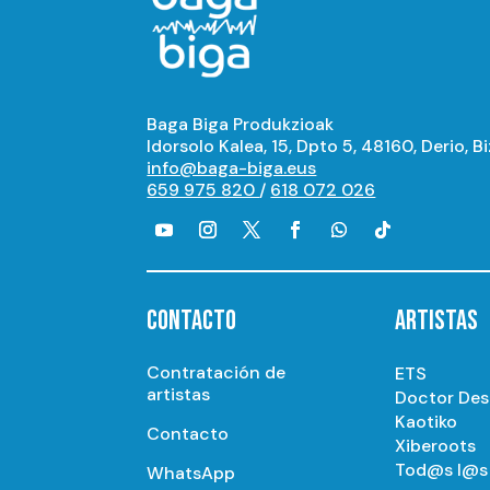
Baga Biga Produkzioak
Idorsolo Kalea, 15, Dpto 5, 48160, Derio, B
info@baga-biga.eus
659 975 820
/
618 072 026
CONTACTO
ARTISTAS
Contratación de
ETS
artistas
Doctor De
Kaotiko
Contacto
Xiberoots
Tod@s l@s 
WhatsApp