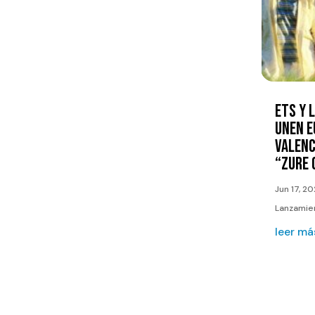
ETS Y 
UNEN E
VALENC
“ZURE 
Jun 17, 2
Lanzamien
leer má