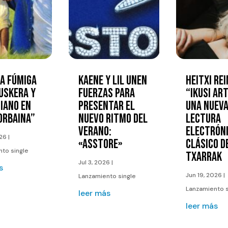
LA FÚMIGA
KAENE Y LIL UNEN
HEITXI RE
USKERA Y
FUERZAS PARA
“IKUSI ART
IANO EN
PRESENTAR EL
UNA NUEV
ORBAINA”
NUEVO RITMO DEL
LECTURA
VERANO:
ELECTRÓNI
026
|
«ASSTORE»
CLÁSICO D
to single
TXARRAK
Jul 3, 2026
|
s
Jun 19, 2026
|
Lanzamiento single
Lanzamiento s
leer más
leer más