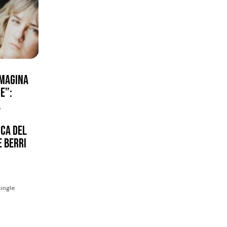
IMAGINA
E”:
A
CA DEL
E BERRI
ingle