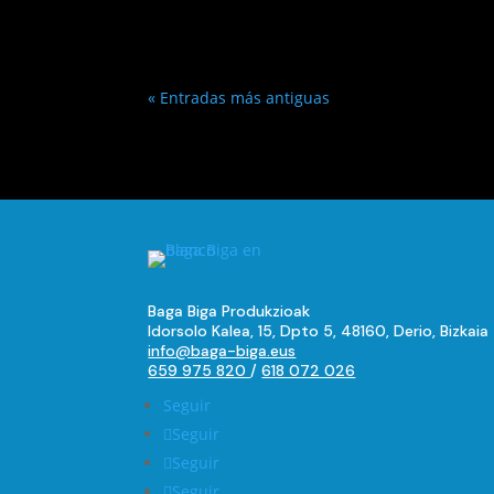
« Entradas más antiguas
Baga Biga Produkzioak
Idorsolo Kalea, 15, Dpto 5, 48160, Derio, Bizkaia
info@baga-biga.eus
659 975 820
/
618 072 026
Seguir
Seguir
Seguir
Seguir