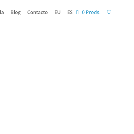
da
Blog
Contacto
EU
ES
0 Prods.