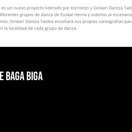
s un nuevo proyecto liderado por Korrontzi y Oinkari Dantza Tald
diferentes grupos de danza de Euskal Herria y subirlos al escena
ontzi, Oinkari Dantza Taldea enseñará sus propias coreografías par
en la localidad de cada grupo de danza.
e Baga Biga