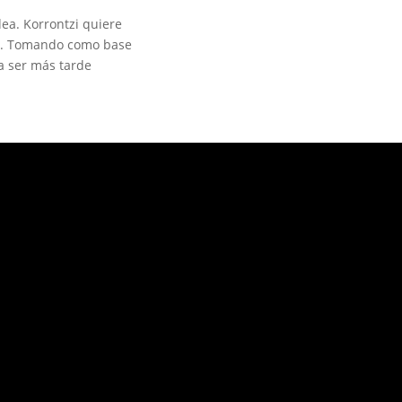
ea. Korrontzi quiere
rio. Tomando como base
a ser más tarde