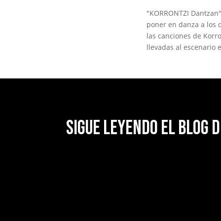
"KORRONTZI Dantzan" e
poner en danza a los 
las canciones de Korr
llevadas al escenario 
Sigue leyendo el blog d