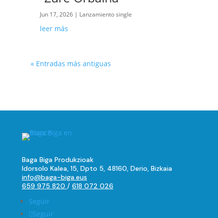
Jun 17, 2026
|
Lanzamiento single
leer más
« Entradas más antiguas
Baga Biga Produkzioak
Idorsolo Kalea, 15, Dpto 5, 48160, Derio, Bizkaia
info@baga-biga.eus
659 975 820
/
618 072 026
Seguir
Seguir