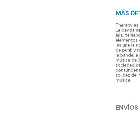
MÁS DE
Therapy es 
La banda s
jaia, tenie
elementos d
les une la r
de punk y r
la banda; a 
música de X
sociedad ca
contundente,
solidez del 
música.
ENVÍOS