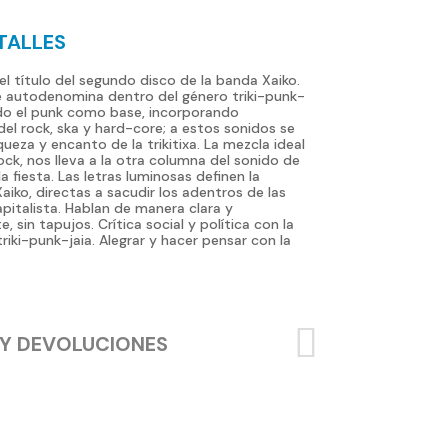
TALLES
el título del segundo disco de la banda Xaiko.
e autodenomina dentro del género triki-punk-
ndo el punk como base, incorporando
el rock, ska y hard-core; a estos sonidos se
iqueza y encanto de la trikitixa. La mezcla ideal
ock, nos lleva a la otra columna del sonido de
la fiesta. Las letras luminosas definen la
aiko, directas a sacudir los adentros de las
pitalista. Hablan de manera clara y
 sin tapujos. Crítica social y política con la
triki-punk-jaia. Alegrar y hacer pensar con la
 Y DEVOLUCIONES