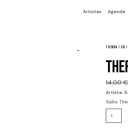
Artistas
Agenda
TIENDA
/
CD
/
THE
14,00
Artista: X
Xaiko The
Therapy
CD
cantida