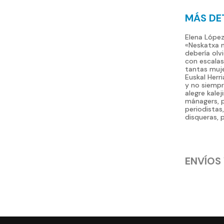
MÁS DE
Elena López
«Neskatxa m
debería olvi
con escalas
tantas muje
Euskal Herr
y no siempr
alegre kalej
mánagers, p
periodistas
disqueras, 
ENVÍOS