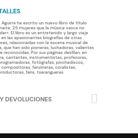
18,00 €.
7,20 €.
TALLES
 Aguirre ha escrito un nuevo libro de título
aite: 25 mujeres que la música vasca no
dar». El libro es un entretenido y largo viaje
 en las apasionantes biografías de otras
res, relacionadas con la escena musical de
ia, que han sido pioneras, luchadoras, valientes
e reconocidas. Por sus páginas desfilan, en
ira, cantantes, instrumentistas, profesoras,
rogramadoras, fotógrafas, pinchadiscos,
, compositoras, fanzineras, coralistas,
productoras, fans, txarangueras
 Y DEVOLUCIONES