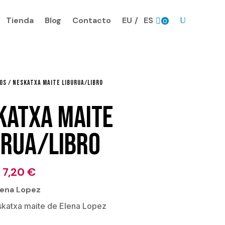
Tienda
Blog
Contacto
EU
ES
0
Pr
o
ds
.
ROS
/ NESKATXA MAITE LIBURUA/LIBRO
KATXA MAITE
URUA/LIBRO
El
El
7,20
€
precio
precio
Elena Lopez
original
actual
katxa maite de Elena Lopez
era:
es: