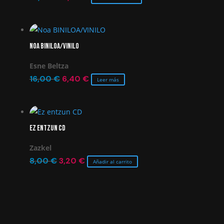
precio
precio
original
actual
era:
es:
Noa BINILOA/VINILO
14,00 €.
5,60 €.
Esne Beltza
El
El
16,00
€
6,40
€
Leer más
precio
precio
original
actual
era:
es:
Ez entzun CD
16,00 €.
6,40 €.
Zazkel
El
El
8,00
€
3,20
€
Añadir al carrito
precio
precio
original
actual
era:
es:
8,00 €.
3,20 €.