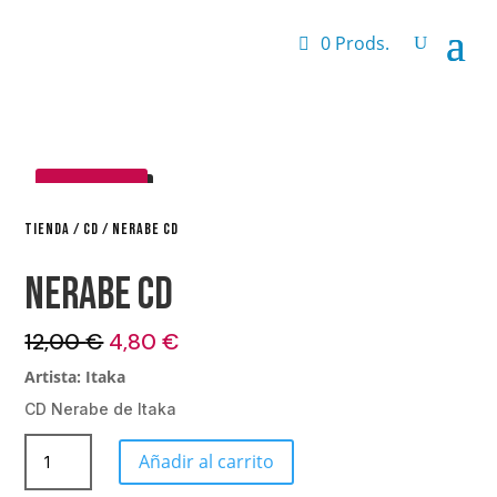
0 Prods.
¡OFERTA!
TIENDA
/
CD
/ NERABE CD
Nerabe CD
El
El
12,00
€
4,80
€
precio
precio
Artista: Itaka
original
actual
CD Nerabe de Itaka
era:
es:
12,00 €.
4,80 €.
Nerabe
Añadir al carrito
CD
cantidad