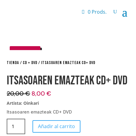
0 Prods.
¡OFERTA!
TIENDA
/
CD + DVD
/ ITSASOAREN EMAZTEAK CD+ DVD
Itsasoaren emazteak CD+ DVD
El
El
20,00
€
8,00
€
precio
precio
Artista: Oinkari
original
actual
Itsasoaren emazteak CD+ DVD
era:
es:
20,00 €.
8,00 €.
Itsasoaren
Añadir al carrito
emazteak
CD+