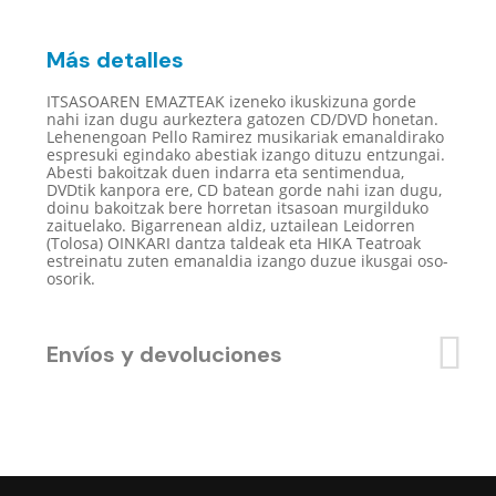
DVD
cantidad
Más detalles
ITSASOAREN EMAZTEAK izeneko ikuskizuna gorde
nahi izan dugu aurkeztera gatozen CD/DVD honetan.
Lehenengoan Pello Ramirez musikariak emanaldirako
espresuki egindako abestiak izango dituzu entzungai.
Abesti bakoitzak duen indarra eta sentimendua,
DVDtik kanpora ere, CD batean gorde nahi izan dugu,
doinu bakoitzak bere horretan itsasoan murgilduko
zaituelako. Bigarrenean aldiz, uztailean Leidorren
(Tolosa) OINKARI dantza taldeak eta HIKA Teatroak
estreinatu zuten emanaldia izango duzue ikusgai oso-
osorik.
Envíos y devoluciones