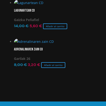
era:
es:
Lagunartean CD
10,00 €.
7,00 €.
Gaizka Peñafiel
El
El
14,00
€
5,60
€
Añadir al carrito
precio
precio
original
actual
era:
es:
Adrenalinaren zain CD
14,00 €.
5,60 €.
Garilak 26
El
El
8,00
€
3,20
€
Añadir al carrito
precio
precio
original
actual
era:
es:
8,00 €.
3,20 €.