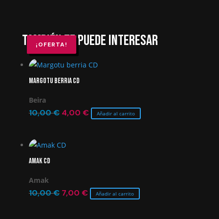
También te puede interesar
¡OFERTA!
¡OFERTA!
¡OFERTA!
¡OFERTA!
Margotu berria CD
Beira
El
El
10,00
€
4,00
€
Añadir al carrito
precio
precio
original
actual
era:
es:
Amak CD
10,00 €.
4,00 €.
Amak
El
El
10,00
€
7,00
€
Añadir al carrito
precio
precio
original
actual