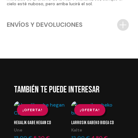
cielo esté nuboso, pero arriba lucirá el sol.
ENVÍOS Y DEVOLUCIONES
TAMBIÉN TE PUEDE INTERESAR
¡OFERTA!
¡OFERTA!
HEGALIK GABE HEGAN CD
LARROSIK GABEKO BIDEA CD
Une
Kalte
El
El
El
El
13,00
€
5,20
€
12,00
€
4,80
€