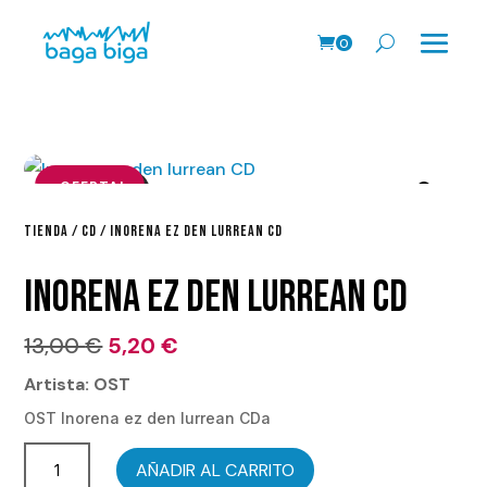
0
Pr
o
ds
.
¡OFERTA!
TIENDA
/
CD
/ INORENA EZ DEN LURREAN CD
INORENA EZ DEN LURREAN CD
El
El
13,00
€
5,20
€
precio
precio
Artista: OST
original
actual
OST Inorena ez den lurrean CDa
era:
es:
Inorena
13,00 €.
5,20 €.
AÑADIR AL CARRITO
ez