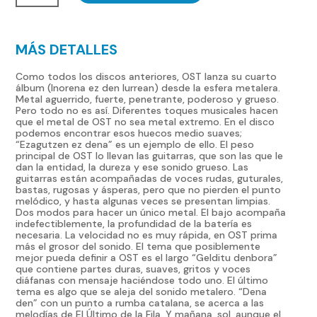
den
lurrean
MÁS DETALLES
CD
cantidad
Como todos los discos anteriores, OST lanza su cuarto
álbum (Inorena ez den lurrean) desde la esfera metalera.
Metal aguerrido, fuerte, penetrante, poderoso y grueso.
Pero todo no es así. Diferentes toques musicales hacen
que el metal de OST no sea metal extremo. En el disco
podemos encontrar esos huecos medio suaves;
“Ezagutzen ez dena” es un ejemplo de ello. El peso
principal de OST lo llevan las guitarras, que son las que le
dan la entidad, la dureza y ese sonido grueso. Las
guitarras están acompañadas de voces rudas, guturales,
bastas, rugosas y ásperas, pero que no pierden el punto
melódico, y hasta algunas veces se presentan limpias.
Dos modos para hacer un único metal. El bajo acompaña
indefectiblemente, la profundidad de la batería es
necesaria. La velocidad no es muy rápida, en OST prima
más el grosor del sonido. El tema que posiblemente
mejor pueda definir a OST es el largo “Gelditu denbora”
que contiene partes duras, suaves, gritos y voces
diáfanas con mensaje haciéndose todo uno. El último
tema es algo que se aleja del sonido metalero. “Dena
den” con un punto a rumba catalana, se acerca a las
melodías de El Último de la Fila. Y mañana, sol, aunque el