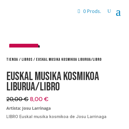
0 Prods.
¡OFERTA!
TIENDA
/
LIBROS
/ EUSKAL MUSIKA KOSMIKOA LIBURUA/LIBRO
Euskal musika kosmikoa
LIBURUA/LIBRO
El
El
20,00
€
8,00
€
precio
precio
Artista: Josu Larrinaga
original
actual
LIBRO Euskal musika kosmikoa de Josu Larrinaga
era:
es:
20,00 €.
8,00 €.