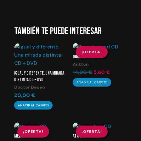
TAMBIÉN TE PUEDE INTERESAR
¡OFERTA!
GORANTZ ERORI CD
Antton
El
El
14,00
€
5,60
€
IGUAL Y DIFERENTE. UNA MIRADA
DISTINTA CD + DVD
precio
precio
AÑADIR AL CARRITO
Doctor Deseo
original
actual
20,00
€
era:
es:
14,00 €.
5,60 €.
AÑADIR AL CARRITO
¡OFERTA!
¡OFERTA!
MEDUSA CD
ATMOSFERA CD