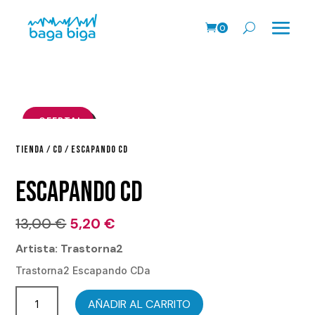
0
Pr
o
ds
.
¡OFERTA!
TIENDA
/
CD
/ ESCAPANDO CD
ESCAPANDO CD
El
El
13,00
€
5,20
€
precio
precio
Artista: Trastorna2
original
actual
Trastorna2 Escapando CDa
era:
es:
Escapando
13,00 €.
5,20 €.
AÑADIR AL CARRITO
CD