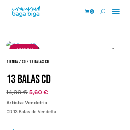
0
Pr
o
ds
.
¡OFERTA!
TIENDA
/
CD
/ 13 BALAS CD
13 BALAS CD
El
El
14,00
€
5,60
€
precio
precio
Artista: Vendetta
original
actual
CD 13 Balas de Vendetta
era:
es:
14,00 €.
5,60 €.