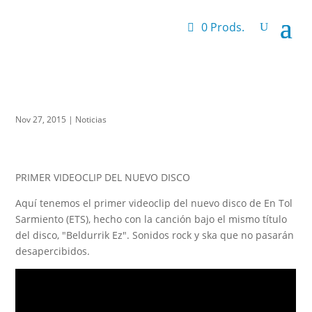
0 Prods.
Nov 27, 2015
|
Noticias
PRIMER VIDEOCLIP DEL NUEVO DISCO
Aquí tenemos el primer videoclip del nuevo disco de En Tol
Sarmiento (ETS), hecho con la canción bajo el mismo título
del disco, "Beldurrik Ez". Sonidos rock y ska que no pasarán
desapercibidos.