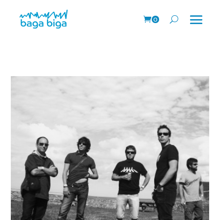
0
Prods.