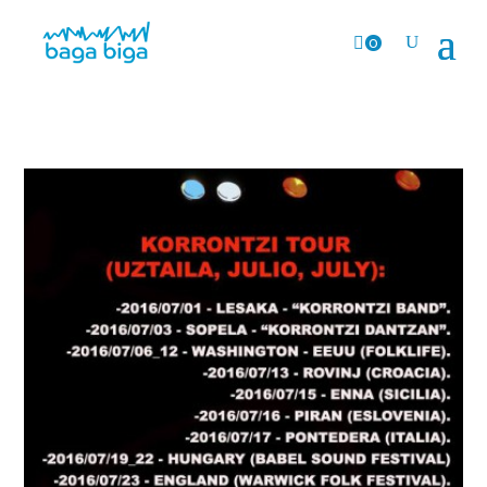
0
Prods.