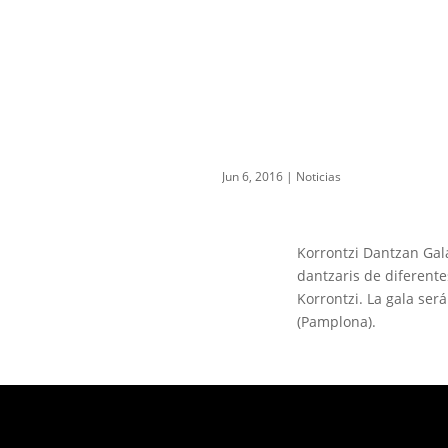
Jun 6, 2016
|
Noticias
Korrontzi Dantzan Gala
dantzaris de diferente
Korrontzi. La gala ser
(Pamplona).