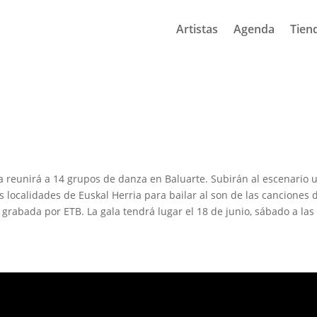
Artistas
Agenda
Tien
 reunirá a 14 grupos de danza en Baluarte. Subirán al escenario u
s localidades de Euskal Herria para bailar al son de las canciones 
á grabada por ETB. La gala tendrá lugar el 18 de junio, sábado a las