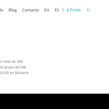
da
Blog
Contacto
EU
ES
0 Prods.
n total de 300
del grupo de folk
 20:00 en Baluarte