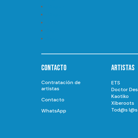
Seguir
Seguir
Seguir
Seguir
Seguir
CONTACTO
ARTISTAS
Contratación de
ETS
artistas
Doctor De
Kaotiko
Contacto
Xiberoots
Tod@s l@s 
WhatsApp