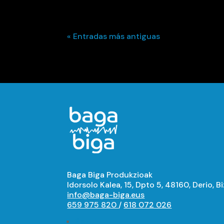
« Entradas más antiguas
Baga Biga Produkzioak
Idorsolo Kalea, 15, Dpto 5, 48160, Derio, B
info@baga-biga.eus
659 975 820
/
618 072 026
Seguir