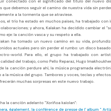
uir conectado con el significado del título del nuevo dis
s que debemos seguir el camino de nuestra vida sin perder
temente a la tormenta que se atraviese.
ños, el trío ha estado en muchos paises, ha trabajado con in
laboraciones; y ahora, Kalakan ha decidido cambiar el "s
o eje: la canción vasca y su respeto a ella.
alakan ha tomado un nuevo camino en su vida, profundi
onidos actuales pero sin perder el rumbo: un disco basado 
ctro-world. Para ello, el grupo ha trabajado con artis
calidad del trabajo, como Pello Reparaz, Hugo Imakhoukhe
de la canción perdure ahí, la música programada electró
 a la música del grupo. Tambores y voces, teclas y efecto
frecerán muchas sorpresas en este nuevo trabajo.
a la canción adelanto "Xoriñoa kaiolan":
ra, également, la conférence de presse de l' album " Artiz