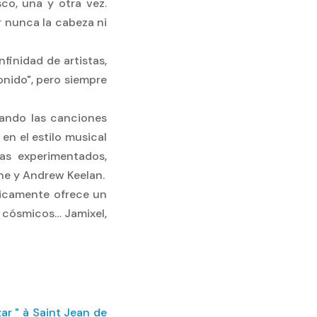
co, una y otra vez.
 nunca la cabeza ni
finidad de artistas,
onido", pero siempre
zando las canciones
en el estilo musical
tas experimentados,
ne y Andrew Keelan.
nicamente ofrece un
s cósmicos… Jamixel,
ar " à Saint Jean de