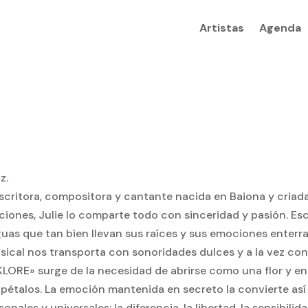
Artistas
Agenda
z.
escritora, compositora y cantante nacida en Baiona y criada
ciones, Julie lo comparte todo con sinceridad y pasión. Esc
guas que tan bien llevan sus raíces y sus emociones enterr
sical nos transporta con sonoridades dulces y a la vez c
LORE» surge de la necesidad de abrirse como una flor y en
 pétalos. La emoción mantenida en secreto la convierte así
les y universales: la diferencia, la libertad, la sensibilidad