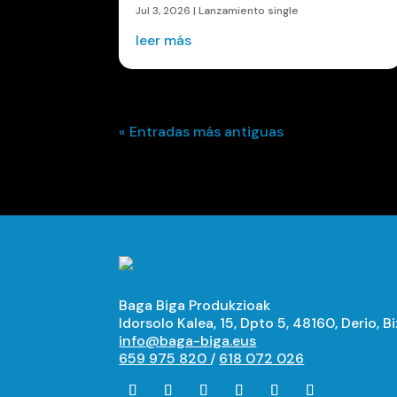
Jul 3, 2026
|
Lanzamiento single
leer más
« Entradas más antiguas
Baga Biga Produkzioak
Idorsolo Kalea, 15, Dpto 5, 48160, Derio, B
info@baga-biga.eus
659 975 820
/
618 072 026