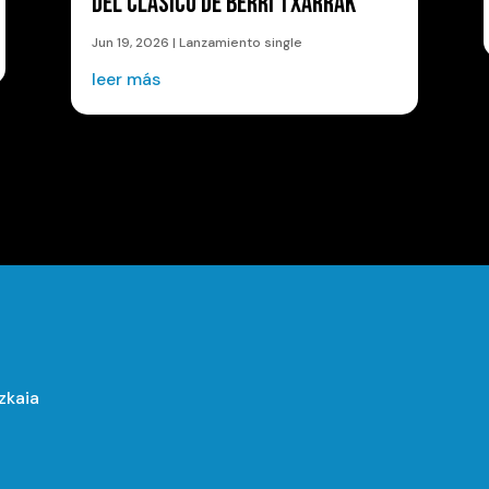
DEL CLÁSICO DE BERRI TXARRAK
Jun 19, 2026
|
Lanzamiento single
leer más
izkaia