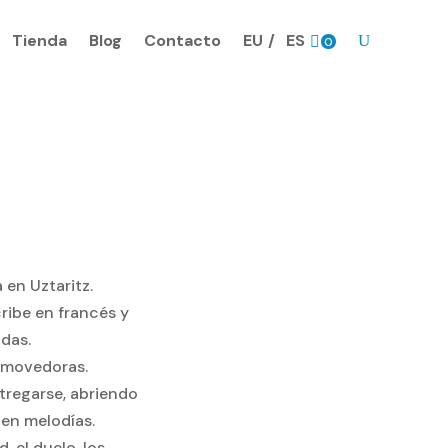
Tienda
Blog
Contacto
EU
ES
0
Prods.
 en Uztaritz.
ribe en francés y
adas.
onmovedoras.
tregarse, abriendo
 en melodías.
, el duelo, los