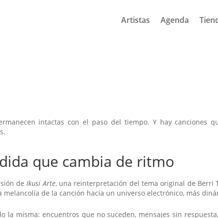
Artistas
Agenda
Tien
ermanecen intactas con el paso del tiempo. Y hay canciones q
s.
dida que cambia de ritmo
rsión de
Ikusi Arte
, una reinterpretación del tema original de Berri 
 melancolía de la canción hacia un universo electrónico, más dinám
ndo la misma: encuentros que no suceden, mensajes sin respuesta,