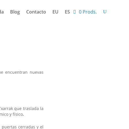
da
Blog
Contacto
EU
ES
0 Prods.
ue encuentran nuevas
Txarrak que traslada la
ico y físico
.
 puertas cerradas y el