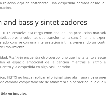
na relación deja de sostenerse. Una despedida narrada desde lo 
ptación.
 and bass y sintetizadores
n, HEITXI envuelve esa carga emocional en una producción marcad
ntetizadores envolventes que transforman la canción en una expe
lerado convive con una interpretación íntima, generando un contra
a del movimiento.
sidad,
Ikusi Arte
encuentra otro cuerpo: uno que invita tanto a escuc
nden el espacio emocional de la canción mientras el ritmo e
uentro y la despedida en algo casi liberador.
ión, HEITXI no busca replicar el original, sino abrir una nueva pu
e cambiar completamente de atmósfera sin perder aquello que la
tida en impulso.