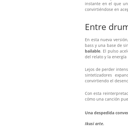
instante en el que u
convirtiéndose en ace
Entre drum
En esta nueva versió
bass y una base de si
bailable
. El pulso ace
del relato y la energí
Lejos de perder inten
sintetizadores expa
convirtiendo el desenc
Con esta reinterpretac
cómo una canción pued
Una despedida conver
Ikusi arte.