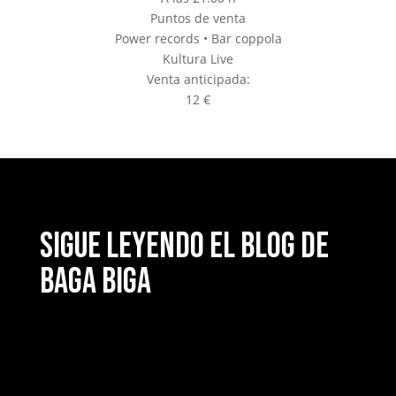
Puntos de venta
Power records • Bar coppola
Kultura Live
Venta anticipada:
12 €
Sigue leyendo el blog de
Baga Biga