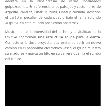
adentra en la idiosincrasia de varias localidades
guipuzcoanas. En referencia a los paisajes y costumbres de
Azpeitia, Zarautz, Eibar, Mutriku, Oñati y Zaldibia, describe
el carácter peculiar de cada pueblo bajo el lema rotundo
«Giputxi, en este mundo poco como nosotros».
Musicalmente, la intensidad del techno y la vitalidad de la
trikitixa conforman
una estructura sólida para la danza
.
Con este ambicioso proyecto, que pretende abrir un nuevo
camino en el panorama electrónico vasco, el grupo muestra
su madurez y marca un hito en su carrera que fija el rumbo
del futuro.