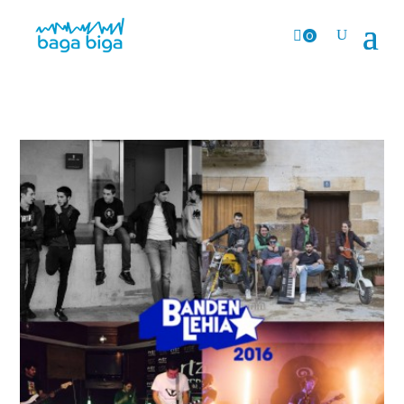
0
Prods.