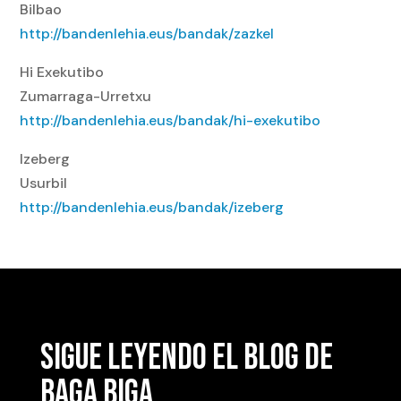
Bilbao
http://bandenlehia.eus/bandak/zazkel
Hi Exekutibo
Zumarraga-Urretxu
http://bandenlehia.eus/bandak/hi-exekutibo
Izeberg
Usurbil
http://bandenlehia.eus/bandak/izeberg
SIGUE LEYENDO EL BLOG DE
BAGA BIGA